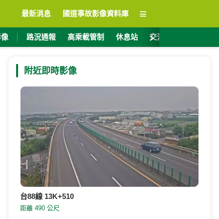
≡
最新消息
國道事故影像資料庫
›
影像
路況通報
高乘載管制
休息站
交流道資訊
ET
附近即時影像
台88線 13K+510
距離 490 公尺