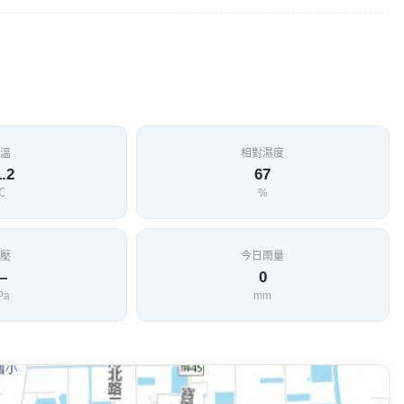
溫
相對濕度
.2
67
℃
%
壓
今日雨量
—
0
Pa
mm