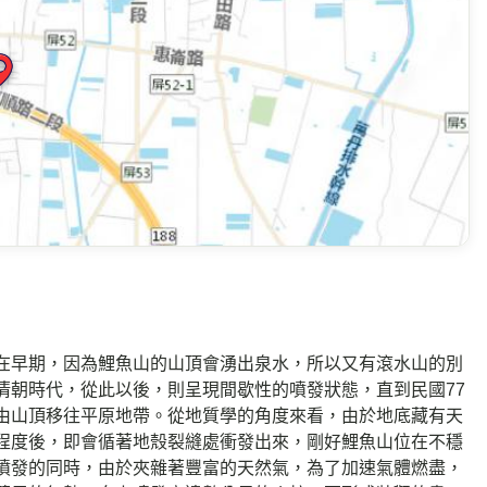
在早期，因為鯉魚山的山頂會湧出泉水，所以又有滾水山的別
清朝時代，從此以後，則呈現間歇性的噴發狀態，直到民國77
由山頂移往平原地帶。從地質學的角度來看，由於地底藏有天
程度後，即會循著地殼裂縫處衝發出來，剛好鯉魚山位在不穩
噴發的同時，由於夾雜著豐富的天然氣，為了加速氣體燃盡，