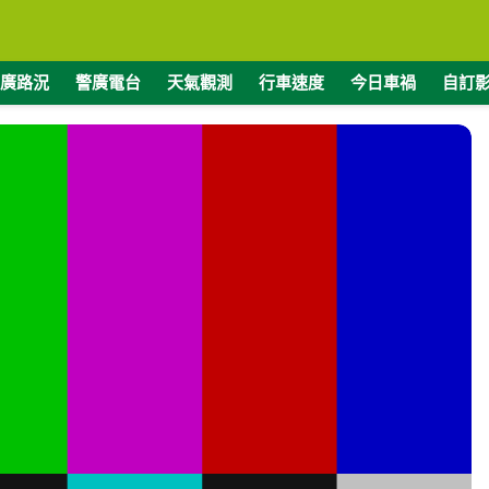
廣路況
警廣電台
天氣觀測
行車速度
今日車禍
自訂