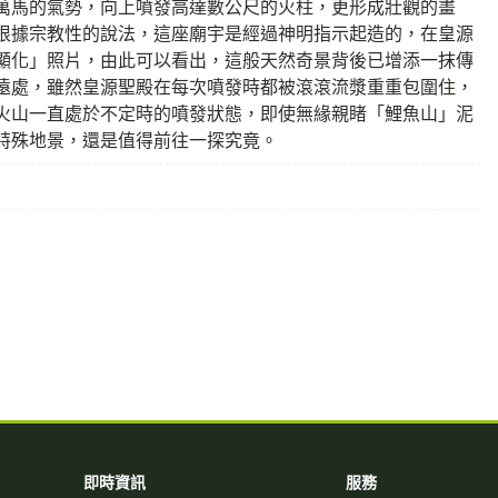
萬馬的氣勢，向上噴發高達數公尺的火柱，更形成壯觀的畫
根據宗教性的說法，這座廟宇是經過神明指示起造的，在皇源
顯化」照片，由此可以看出，這般天然奇景背後已增添一抹傳
遠處，雖然皇源聖殿在每次噴發時都被滾滾流漿重重包圍住，
火山一直處於不定時的噴發狀態，即使無緣親睹「鯉魚山」泥
特殊地景，還是值得前往一探究竟。
即時資訊
服務