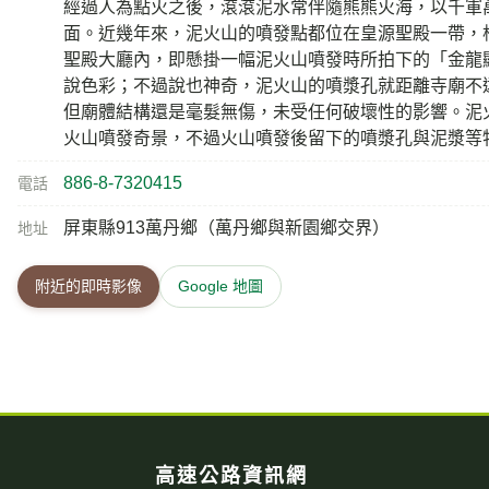
經過人為點火之後，滾滾泥水常伴隨熊熊火海，以千軍
面。近幾年來，泥火山的噴發點都位在皇源聖殿一帶，
聖殿大廳內，即懸掛一幅泥火山噴發時所拍下的「金龍
說色彩；不過說也神奇，泥火山的噴漿孔就距離寺廟不
但廟體結構還是毫髮無傷，未受任何破壞性的影響。泥
火山噴發奇景，不過火山噴發後留下的噴漿孔與泥漿等
886-8-7320415
電話
屏東縣913萬丹鄉（萬丹鄉與新園鄉交界）
地址
附近的即時影像
Google 地圖
高速公路資訊網