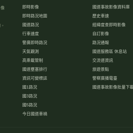
即時影像
國道事故影像資料庫
影像
即時路況地圖
歷史車速
國道路況
經緯度查即時影像
關。
行車速度
自訂影像
警廣即時路況
路況通報
天氣觀測
國道服務區 休息站
高乘載管制
交流道資訊
國道壅塞排行
旅遊景點
資訊可變標誌
警察廣播電臺
國1路況
國道事故影像批量下
國3路況
國5路況
今日國道車禍