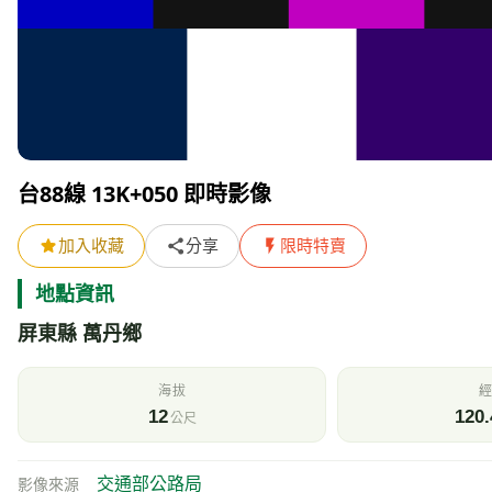
台88線 13K+050 即時影像
加入收藏
分享
限時特賣
地點資訊
屏東縣 萬丹鄉
海拔
經
12
120.
公尺
交通部公路局
影像來源