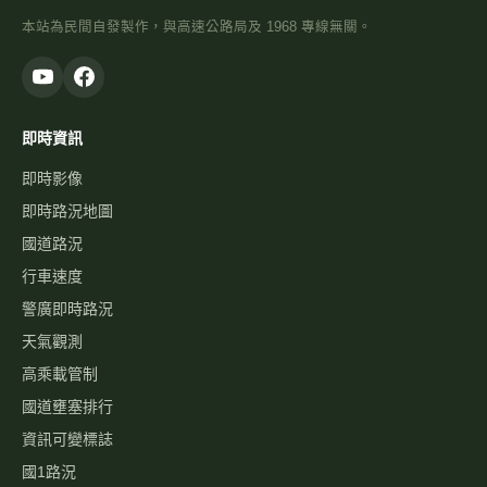
本站為民間自發製作，與高速公路局及 1968 專線無關。
即時資訊
即時影像
即時路況地圖
國道路況
行車速度
警廣即時路況
天氣觀測
高乘載管制
國道壅塞排行
資訊可變標誌
國1路況