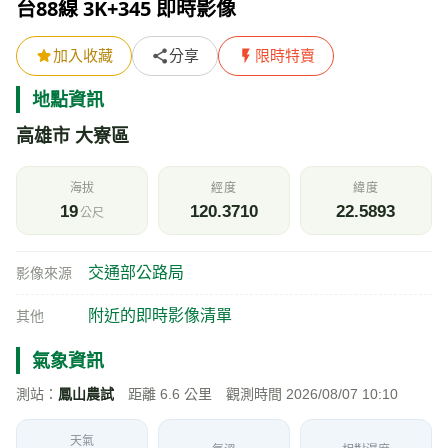
台88線 3K+345 即時影像
加入收藏
分享
限時特賣
地點資訊
高雄市 大寮區
海拔
經度
緯度
19
120.3710
22.5893
公尺
交通部公路局
影像來源
附近的即時影像清單
其他
氣象資訊
測站：
鳳山農試
距離 6.6 公里 觀測時間 2026/08/07 10:10
天氣