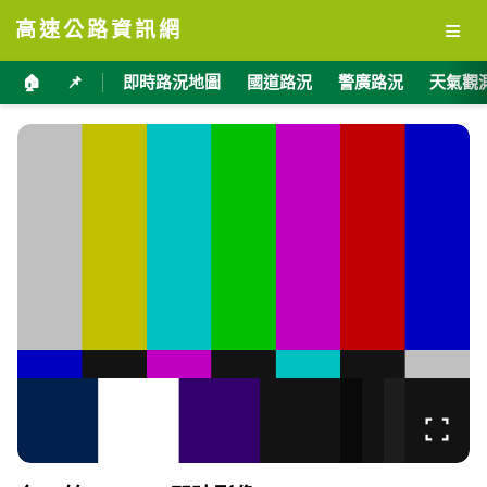
≡
高速公路資訊網
🏠
📌
即時路況地圖
國道路況
警廣路況
天氣觀