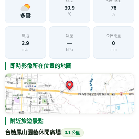
氣溫
相對濕度
30.9
76
℃
%
多雲
風速
氣壓
今日雨量
2.9
—
0
m/s
hPa
mm
即時影像所在位置的地圖
附近旅遊景點
台糖鳳山園藝休閒廣場
3.1 公里