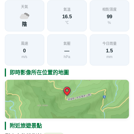
天氣
氣溫
相對濕度
16.5
99
℃
%
陰
風速
氣壓
今日雨量
0
—
1.5
m/s
hPa
mm
即時影像所在位置的地圖
附近旅遊景點