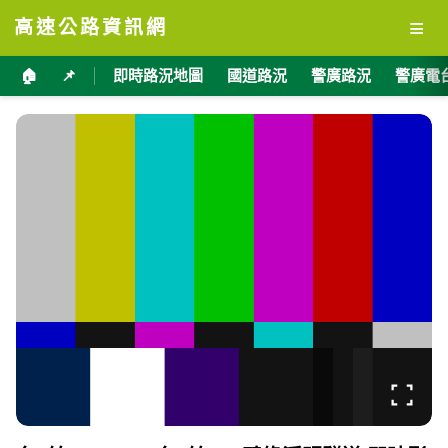
≡
高速公路資訊網
🏠
📌
即時路況地圖
國道路況
警廣路況
警廣電