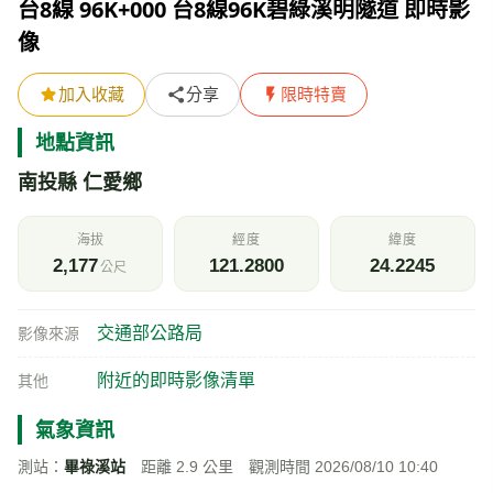
台8線 96K+000 台8線96K碧綠溪明隧道 即時影
像
加入收藏
分享
限時特賣
地點資訊
南投縣 仁愛鄉
海拔
經度
緯度
2,177
121.2800
24.2245
公尺
交通部公路局
影像來源
附近的即時影像清單
其他
氣象資訊
測站：
畢祿溪站
距離 2.9 公里 觀測時間 2026/08/10 10:40