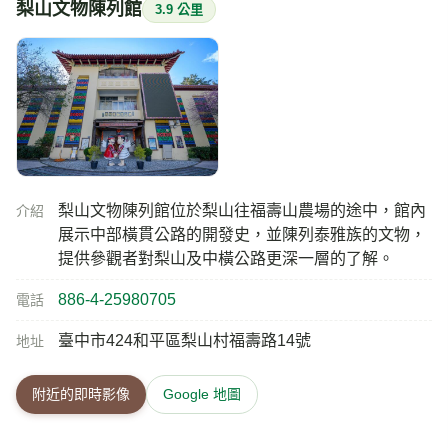
梨山文物陳列館
3.9 公里
梨山文物陳列館位於梨山往福壽山農場的途中，館內
介紹
展示中部橫貫公路的開發史，並陳列泰雅族的文物，
提供參觀者對梨山及中橫公路更深一層的了解。
886-4-25980705
電話
臺中市424和平區梨山村福壽路14號
地址
附近的即時影像
Google 地圖