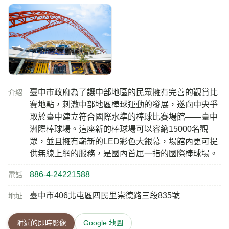
臺中市政府為了讓中部地區的民眾擁有完善的觀賞比
介紹
賽地點，刺激中部地區棒球運動的發展，遂向中央爭
取於臺中建立符合國際水準的棒球比賽場館——臺中
洲際棒球場。這座新的棒球場可以容納15000名觀
眾，並且擁有嶄新的LED彩色大銀幕，場館內更可提
供無線上網的服務，是國內首屈一指的國際棒球場。
886-4-24221588
電話
臺中市406北屯區四民里崇德路三段835號
地址
附近的即時影像
Google 地圖