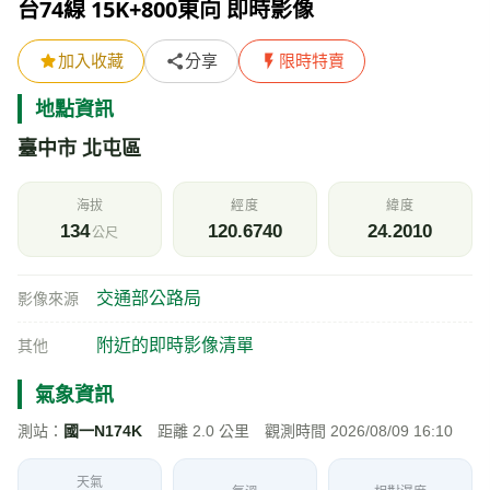
台74線 15K+800東向 即時影像
加入收藏
分享
限時特賣
地點資訊
臺中市 北屯區
海拔
經度
緯度
134
120.6740
24.2010
公尺
交通部公路局
影像來源
附近的即時影像清單
其他
氣象資訊
測站：
國一N174K
距離 2.0 公里 觀測時間 2026/08/09 16:10
天氣