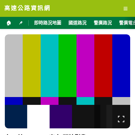
≡
高速公路資訊網
🏠
📌
即時路況地圖
國道路況
警廣路況
警廣電