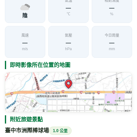
氣溫
相對濕度
—
—
℃
%
陰
風速
氣壓
今日雨量
—
—
—
m/s
hPa
mm
即時影像所在位置的地圖
附近旅遊景點
臺中市洲際棒球場
1.0 公里