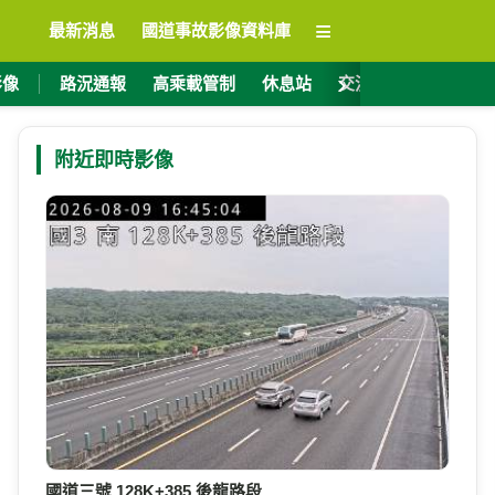
≡
最新消息
國道事故影像資料庫
›
影像
路況通報
高乘載管制
休息站
交流道資訊
ET
附近即時影像
國道三號 128K+385 後龍路段