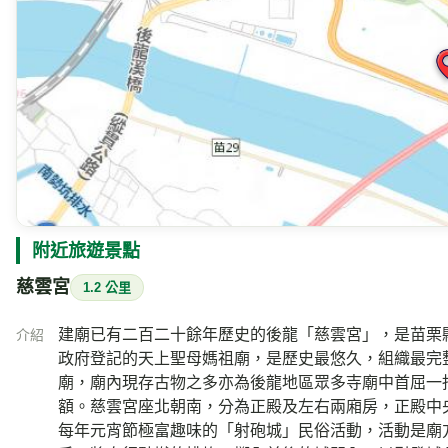
附近旅遊景點
慈雲宮
1.2 公里
建廟已有二百二十餘年歷史的後龍「慈雲宮」，是苗栗
介紹
政府登記的天上聖母媽祖廟，是歷史最悠久，組織最完整
廟，廟內現存古物之多亦為後龍地區眾多寺廟中首屈一
額。慈雲宮座北朝南，分為正殿及左右兩廂房，正殿中
每年元宵節極富趣味的「射砲城」民俗活動，活動是廟