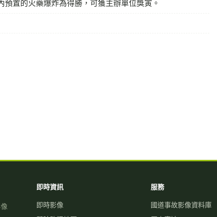
內預置的火藥爆炸為得勝，可獲主辦單位獎寅。
即時資訊
服務
即時影像
國道事故影像資料庫
影像