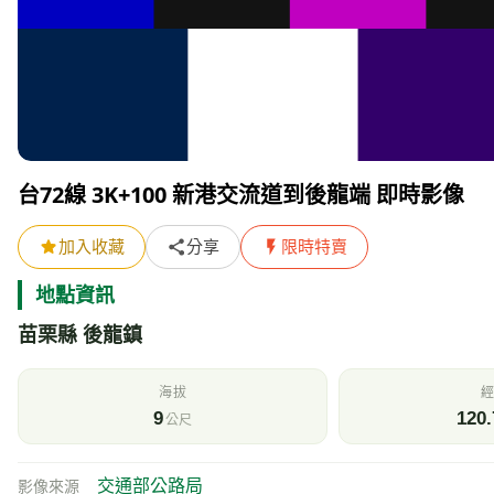
台72線 3K+100 新港交流道到後龍端 即時影像
加入收藏
分享
限時特賣
地點資訊
苗栗縣 後龍鎮
海拔
經
9
120.
公尺
交通部公路局
影像來源