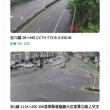
台72線 2K+445 CCTV-T72-E-0.035-M
距離 561 公尺
台1線 111K+200 356苗栗縣後龍鎮大庄里貫公路上交叉