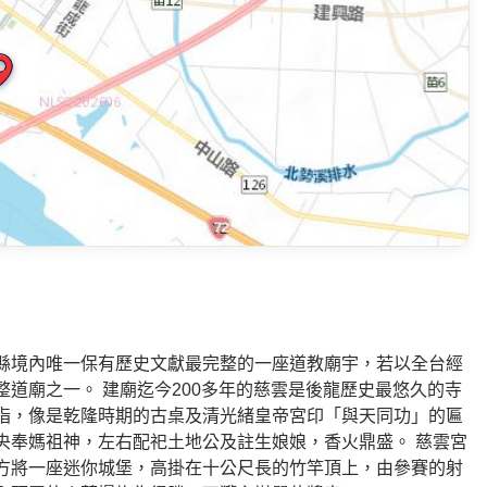
縣境內唯一保有歷史文獻最完整的一座道教廟宇，若以全台經
道廟之一。 建廟迄今200多年的慈雲是後龍歷史最悠久的寺
指，像是乾隆時期的古桌及清光緒皇帝宮印「與天同功」的匾
央奉媽祖神，左右配祀土地公及註生娘娘，香火鼎盛。 慈雲宮
方將一座迷你城堡，高掛在十公尺長的竹竿頂上，由參賽的射