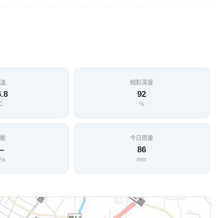
溫
相對濕度
.8
92
℃
%
壓
今日雨量
—
86
Pa
mm