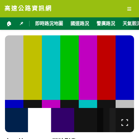
≡
高速公路資訊網
🏠
📌
即時路況地圖
國道路況
警廣路況
天氣觀