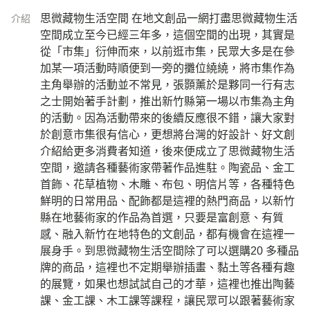
思微藏物生活空間 在地文創品一網打盡思微藏物生活
介紹
空間成立至今已經三年多，這個空間的出現，其實是
從「市集」衍伸而來，以前逛市集，民眾大多是在參
加某一項活動時順便到一旁的攤位繞繞，將市集作為
主角舉辦的活動並不常見，張顥薰於是夥同一行有志
之士開始著手計劃，推出新竹縣第一場以市集為主角
的活動。因為活動帶來的後續反應很不錯，讓大家對
於創意市集很有信心，更想將台灣的好設計、好文創
介紹給更多消費者知道，後來便成立了思微藏物生活
空間，邀請各種藝術家帶著作品進駐。陶瓷品、金工
首飾、花草植物、木雕、布包、明信片等，各種特色
鮮明的日常用品、配飾都是這裡的熱門商品，以新竹
縣在地藝術家的作品為首選，只要是富創意、有質
感、融入新竹在地特色的文創品，都有機會在這裡一
展身手。到思微藏物生活空間除了可以選購20 多種品
牌的商品，這裡也不定期舉辦插畫、黏土等各種有趣
的展覽，如果也想試試自己的才華，這裡也推出陶藝
課、金工課、木工課等課程，讓民眾可以跟著藝術家