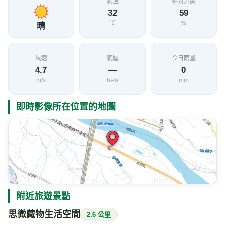
氣溫
相對濕度
32
59
℃
%
晴
風速
氣壓
今日雨量
4.7
—
0
m/s
hPa
mm
即時影像所在位置的地圖
附近旅遊景點
思微藏物生活空間
2.6 公里