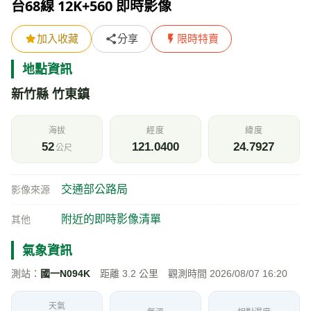
台68線 12K+560 即時影像
加入收藏
分享
限時特賣
地點資訊
新竹縣 竹東鎮
海拔
經度
緯度
52
121.0400
24.7927
公尺
交通部公路局
影像來源
附近的即時影像清單
其他
氣象資訊
測站：
國一N094K
距離 3.2 公里 觀測時間 2026/08/07 16:20
天氣