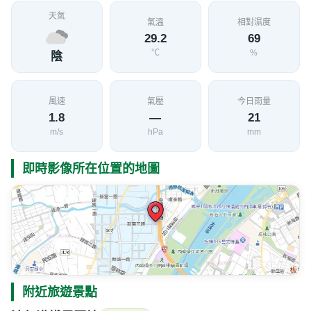
天氣
氣溫
相對濕度
29.2
69
℃
%
陰
風速
氣壓
今日雨量
1.8
—
21
m/s
hPa
mm
即時影像所在位置的地圖
附近旅遊景點