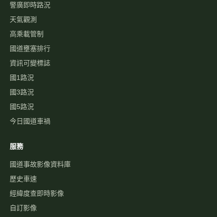
警廣即時路況
天氣觀測
高乘載管制
國道壅塞排行
資訊可變標誌
國1路況
國3路況
國5路況
今日國道車禍
服務
國道事故影像資料庫
歷史車速
經緯度查即時影像
自訂影像