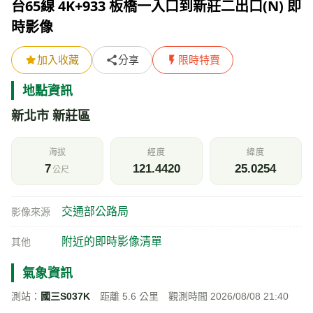
台65線 4K+933 板橋一入口到新莊二出口(N) 即
時影像
加入收藏
分享
限時特賣
地點資訊
新北市 新莊區
海拔
經度
緯度
7
121.4420
25.0254
公尺
交通部公路局
影像來源
附近的即時影像清單
其他
氣象資訊
測站：
國三S037K
距離 5.6 公里 觀測時間 2026/08/08 21:40