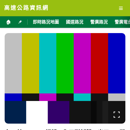
≡
高速公路資訊網
🏠
📌
即時路況地圖
國道路況
警廣路況
警廣電