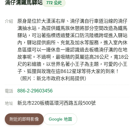
湳仔溝鐵馬驛站
772 公尺
原身是位於大漢溪右岸、湳仔溝自行車道沿線的湳仔
介紹
溝抽水站，為提供鐵馬族休憩將部分空間改造為鐵馬
驛站，可沿著指標透過雙溪口防汛陸橋跨堤進入驛站
內，驛站提供廁所、充氣及加水等服務，進入室內休
息區還可以一邊休息一邊認識過去板橋湳仔溝的在地
故事呢。不過啊，最吸睛的莫屬這高26公尺，寬18公
尺的彩繪牆，以世界名著小王子為主題，可愛的小王
子、狐狸與玫瑰在這B612星球等待大家的到來！
（照片：新北市政府水利局提供）
886-2-29603456
電話
新北市220板橋區環河西路五段500號
地址
附近的即時影像
Google 地圖