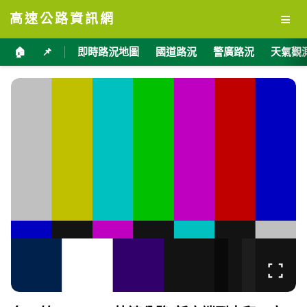
≡
高速公路資訊網
🏠
📌
即時路況地圖
國道路況
警廣路況
天氣觀