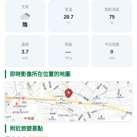
天氣
氣溫
相對濕度
28.7
75
℃
%
陰
風速
氣壓
今日雨量
3.7
—
0
m/s
hPa
mm
即時影像所在位置的地圖
附近旅遊景點