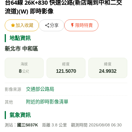
台64線 26K+830 快速公路(新店端到中和二交
流道)(W) 即時影像
加入收藏
分享
限時特賣
地點資訊
新北市 中和區
海拔
經度
緯度
8
121.5070
24.9932
公尺
交通部公路局
影像來源
附近的即時影像清單
其他
氣象資訊
測站：
國三S037K
距離 3.8 公里 觀測時間 2026/08/08 06:30