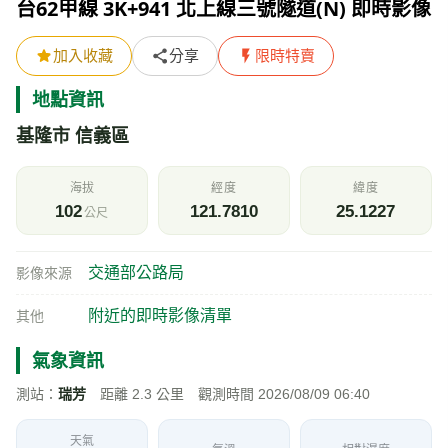
台62甲線 3K+941 北上線三號隧道(N) 即時影像
加入收藏
分享
限時特賣
地點資訊
基隆市 信義區
海拔
經度
緯度
102
121.7810
25.1227
公尺
交通部公路局
影像來源
附近的即時影像清單
其他
氣象資訊
測站：
瑞芳
距離 2.3 公里 觀測時間 2026/08/09 06:40
天氣