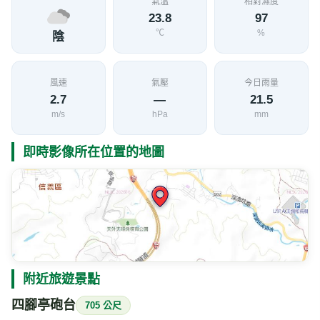
氣溫
相對濕度
23.8
97
℃
%
陰
風速
氣壓
今日雨量
2.7
—
21.5
m/s
hPa
mm
即時影像所在位置的地圖
附近旅遊景點
四腳亭砲台
705 公尺