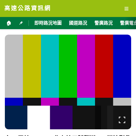
≡
高速公路資訊網
🏠
📌
即時路況地圖
國道路況
警廣路況
警廣電