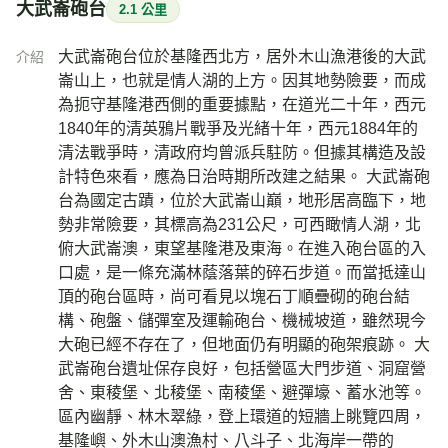
大武崙砲台
2.1 公里
大武崙砲台位於基隆西北方，居外木山漁港後的大武
介紹
崙山上，也就是情人湖的上方。因其地勢險要，而成
為扼守基隆港西側的重要據點，在道光二十年，西元
1840年的清英鴉片戰爭及光緒十年，西元1884年的
清法戰爭時，清政府均曾派兵駐防。但據其構造及設
計特色來看，應為日治時期所改建之結果。 大武崙砲
台為國定古蹟，位於大武崙山巔，地形居高臨下，地
勢非常險要，其標高為231公尺，可西瞰情人湖，北
俯大武崙澳，東望基隆港及東海。在進入砲台區的入
口處，是一條充滿林蔭落葉的碎石步道。而當抵達山
頂的砲台區時，尚可看見以塊石丁順疊砌的砲台結
構、砲盤、儲彈室及運輸砲台、機械坡道，雖然現今
大砲已經不存在了，但地面仍有明顯的砲架痕跡。 大
武崙砲台遺址保存良好，包括營區大門步道、洞窟營
舍、東稜堡、北稜堡、南稜堡、避彈壕、蓄水池等。
區內幽靜、林木翠綠，登上環道的短牆上眺覽四周，
基隆嶼、外木山澳漁村、八斗子、北海岸一帶的