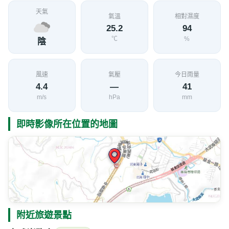
天氣
氣溫
相對濕度
25.2
94
℃
%
陰
風速
氣壓
今日雨量
4.4
—
41
m/s
hPa
mm
即時影像所在位置的地圖
附近旅遊景點