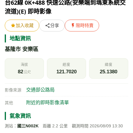
台62線 0K+488 快速公路(安樂端到瑪東系統交
流道)(E) 即時影像
加入收藏
分享
限時特賣
地點資訊
基隆市 安樂區
海拔
經度
緯度
82
121.7020
25.1380
公尺
交通部公路局
影像來源
附近的即時影像清單
其他
氣象資訊
測站：
國三N002K
距離 2.2 公里 觀測時間 2026/08/09 13:30