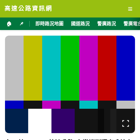
≡
高速公路資訊網
🏠
📌
即時路況地圖
國道路況
警廣路況
警廣電