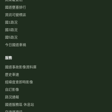
國道壅塞排行
資訊可變標誌
國1路況
國3路況
國5路況
今日國道車禍
服務
國道事故影像資料庫
歷史車速
經緯度查即時影像
自訂影像
路況通報
國道服務區 休息站
交流道資訊