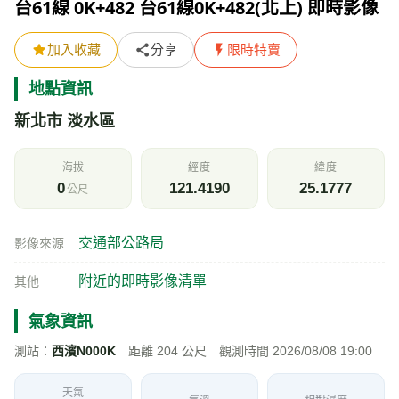
台61線 0K+482 台61線0K+482(北上) 即時影像
加入收藏
分享
限時特賣
地點資訊
新北市 淡水區
海拔
經度
緯度
0
121.4190
25.1777
公尺
交通部公路局
影像來源
附近的即時影像清單
其他
氣象資訊
測站：
西濱N000K
距離 204 公尺 觀測時間 2026/08/08 19:00
天氣