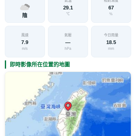
氣溫
相對濕度
29.1
67
℃
%
陰
風速
氣壓
今日雨量
7.9
—
18.5
m/s
hPa
mm
即時影像所在位置的地圖