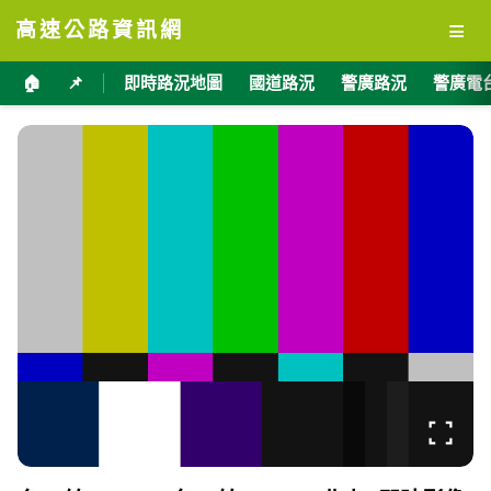
≡
高速公路資訊網
🏠
📌
即時路況地圖
國道路況
警廣路況
警廣電