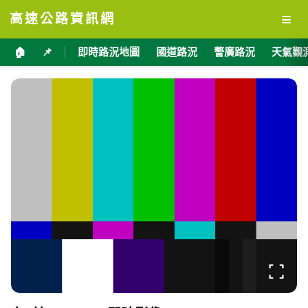
≡
高速公路資訊網
🏠
📌
即時路況地圖
國道路況
警廣路況
天氣觀