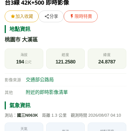
台3線 42K+500 即時影像
加入收藏
分享
限時特賣
地點資訊
桃園市 大溪區
海拔
經度
緯度
194
121.2580
24.8787
公尺
交通部公路局
影像來源
附近的即時影像清單
其他
氣象資訊
測站：
國三N063K
距離 1.3 公里 觀測時間 2026/08/07 04:10
天氣