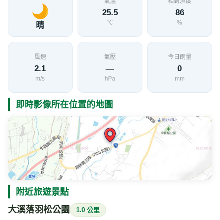
氣溫
相對濕度
25.5
86
℃
%
晴
風速
氣壓
今日雨量
2.1
—
0
m/s
hPa
mm
即時影像所在位置的地圖
附近旅遊景點
大溪落羽松公園
1.0 公里