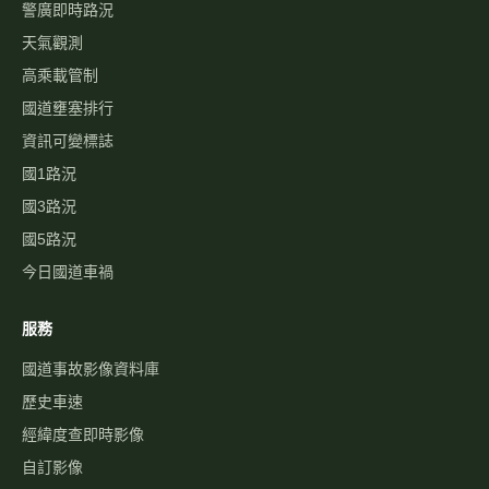
警廣即時路況
天氣觀測
高乘載管制
國道壅塞排行
資訊可變標誌
國1路況
國3路況
國5路況
今日國道車禍
服務
國道事故影像資料庫
歷史車速
經緯度查即時影像
自訂影像