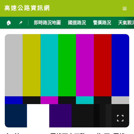
≡
高速公路資訊網
🏠
📌
即時路況地圖
國道路況
警廣路況
天氣觀