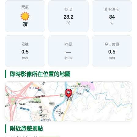
天氣
氣溫
相對濕度
28.2
84
℃
%
晴
風速
氣壓
今日雨量
0.5
—
0.5
m/s
hPa
mm
即時影像所在位置的地圖
附近旅遊景點