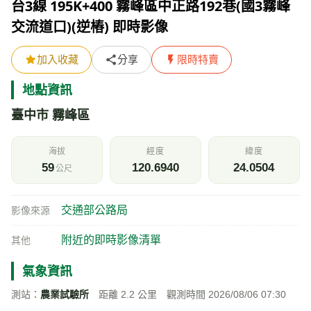
台3線 195K+400 霧峰區中正路192巷(國3霧峰
交流道口)(逆樁) 即時影像
加入收藏
分享
限時特賣
地點資訊
臺中市 霧峰區
海拔
經度
緯度
59
120.6940
24.0504
公尺
交通部公路局
影像來源
附近的即時影像清單
其他
氣象資訊
測站：
農業試驗所
距離 2.2 公里 觀測時間 2026/08/06 07:30