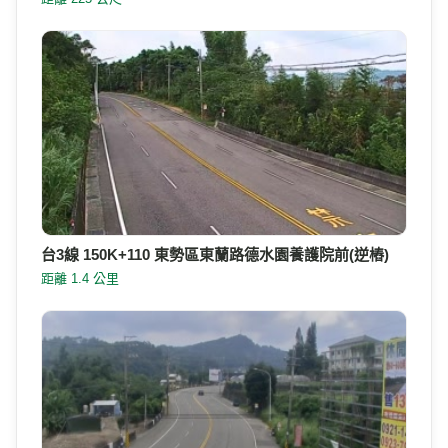
台3線 150K+110 東勢區東蘭路德水園養護院前(逆樁)
距離 1.4 公里