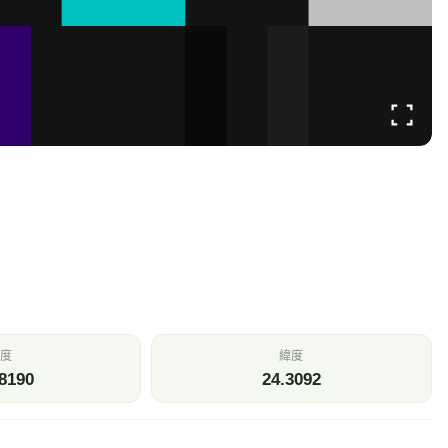
溫
相對濕度
.9
77
℃
%
壓
今日雨量
—
0
Pa
mm