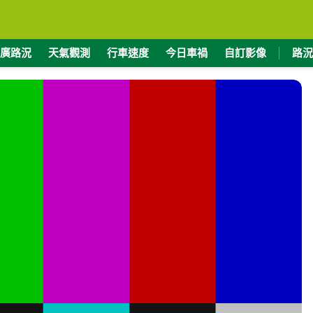
廣路況
天氣觀測
行車速度
今日車禍
自訂影像
路況
度
緯度
8190
24.3092