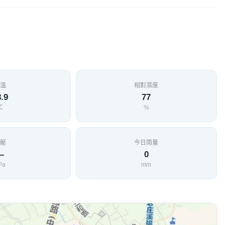
蘭鎮民的信仰中心，也是卓蘭地區最古老的廟宇。 峨崙廟的古鐘
具以製造彈炮，古鐘也被搜刮送繳大湖郡役所，數十年來，眾人
立春老先生路過大湖警察分局(當年郡役所舊址)時，竟發現
，之後經峨崙管理委員會數度交涉，終於在民國71年，讓失落