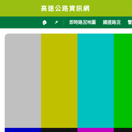
高速公路資訊網
🏠
📌
即時路況地圖
國道路況
警
台3線 148K+760 即時影像
加入收藏
分享
限時特賣
地點資訊
苗栗縣 卓蘭鎮
海拔
經
331
120.
公尺
交通部公路局
影像來源