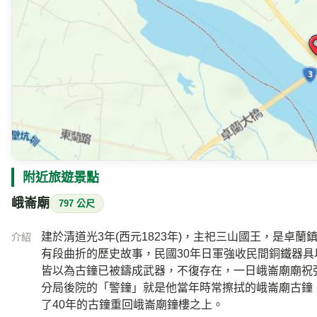
886-4-25891148
電話
苗栗縣卓蘭鎮中正路81巷10號
地址
附近的即時影像
Google 地圖