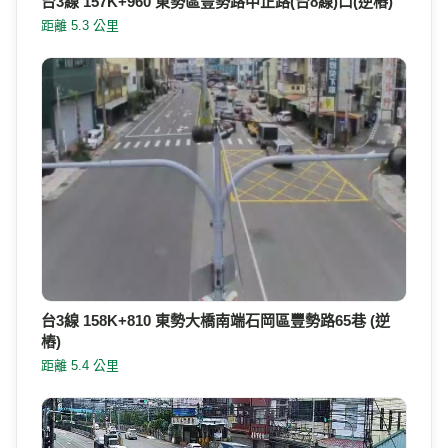
台3線 157K+960 東勢區豐勢路中正路(台8線)口(逆樁)
距離 5.3 公里
台3線 158K+810 東勢大橋南端石岡區豐勢路65巷 (逆
樁)
距離 5.4 公里