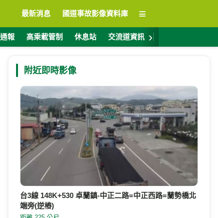
≡
最新消息
國道事故影像資料庫
›
通報
高乘載管制
休息站
交流道資訊
警廣電台
ET
附近即時影像
台3線 148K+530 卓蘭鎮-中正二路=中正西路=蘭勢橋北
端旁(逆樁)
距離 225 公尺