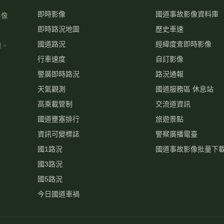
即時影像
國道事故影像資料庫
影像
即時路況地圖
歷史車速
國道路況
經緯度查即時影像
關。
行車速度
自訂影像
警廣即時路況
路況通報
天氣觀測
國道服務區 休息站
高乘載管制
交流道資訊
國道壅塞排行
旅遊景點
資訊可變標誌
警察廣播電臺
國1路況
國道事故影像批量下
國3路況
國5路況
今日國道車禍