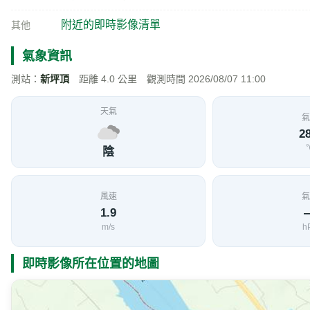
附近旅遊景點
峨崙廟
797 公尺
建於清道光3年(西元1823年)，主祀三山國王，是卓
介紹
有段曲折的歷史故事，民國30年日軍強收民間銅鐵器
皆以為古鐘已被鑄成武器，不復存在，一日峨崙廟廟祝張
分局後院的「警鐘」就是他當年時常擦拭的峨崙廟古鐘
了40年的古鐘重回峨崙廟鐘樓之上。