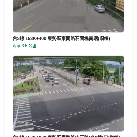
台3線 153K+400 東勢區東蘭路石圍橋南端(順樁)
距離 3.5 公里