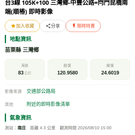
台3線 105K+100 三灣鄉-中豐公路=閂門昆橋南
端(順樁) 即時影像
加入收藏
分享
限時特賣
地點資訊
苗栗縣 三灣鄉
海拔
經度
緯度
83
120.9580
24.6019
公尺
交通部公路局
影像來源
附近的即時影像清單
其他
氣象資訊
測站：
南庄
距離 4.3 公里 觀測時間 2026/08/10 15:00