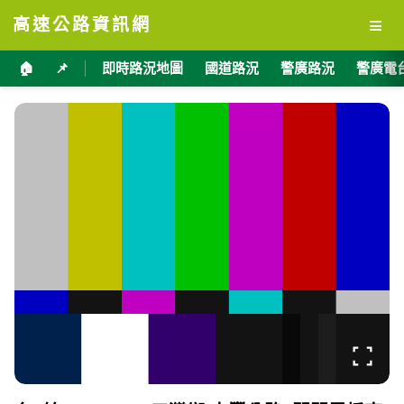
≡
高速公路資訊網
🏠
📌
即時路況地圖
國道路況
警廣路況
警廣電