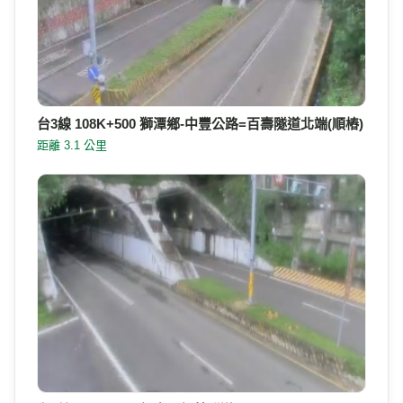
台3線 108K+500 獅潭鄉-中豐公路=百壽隧道北端(順樁)
距離 3.1 公里