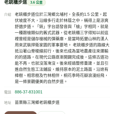
老銃櫃步道
3.6 公里
老銃櫃步道位於三灣鄉北埔村，全長約1.5 公里，起
介紹
伏坡度不大，沿線多行走於林蔭之中，稱得上是涼爽
舒適步道。「銃」字台語發音與「槍」字相同，就是
一種跟槍類似的舊式武器，從老銃櫃三字得知以前這
裡曾經是儲存槍械的彈藥庫，是當時拓墾山林的漢人
用來武裝捍衛家園的軍事要地。 老銃櫃步道的路線大
抵沿著山脊稜線前行，後來也成為當地農產往來運輸
的的道路，在現代公路逐漸開闢完成後，這條古道功
能不再，也就沒落淹沒。後來經過整修重建，並且引
進自然生態工法鋪設，維持原本的泥土路面，沿途有
樟樹、相思樹及竹林相伴，桐花季時花瓣浪漫紛飛，
是一條景觀優美的自然步道。
886-37-831001
電話
苗栗縣三灣鄉老銃櫃步道
地址