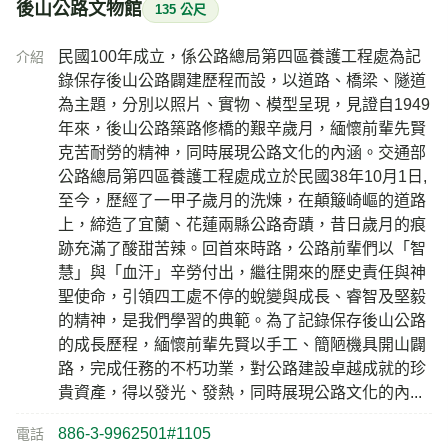
後山公路文物館
135 公尺
民國100年成立，係公路總局第四區養護工程處為記
介紹
錄保存後山公路闢建歷程而設，以道路、橋梁、隧道
為主題，分別以照片、實物、模型呈現，見證自1949
年來，後山公路築路修橋的艱辛歲月，緬懷前輩先賢
克苦耐勞的精神，同時展現公路文化的內涵。交通部
公路總局第四區養護工程處成立於民國38年10月1日,
至今，歷經了一甲子歲月的洗煉，在顛簸崎嶇的道路
上，締造了宜蘭、花蓮兩縣公路奇蹟，昔日歲月的痕
跡充滿了酸甜苦辣。回首來時路，公路前輩們以「智
慧」與「血汗」辛勞付出，繼往開來的歷史責任與神
聖使命，引領四工處不停的蛻變與成長、睿智及堅毅
的精神，是我們學習的典範。為了記錄保存後山公路
的成長歷程，緬懷前輩先賢以手工、簡陋機具開山闢
路，完成任務的不朽功業，對公路建設卓越成就的珍
貴資產，得以發光、發熱，同時展現公路文化的內...
886-3-9962501#1105
電話