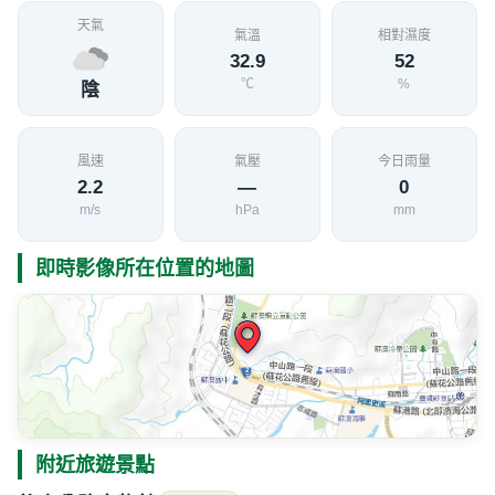
天氣
氣溫
相對濕度
32.9
52
℃
%
陰
風速
氣壓
今日雨量
2.2
—
0
m/s
hPa
mm
即時影像所在位置的地圖
附近旅遊景點