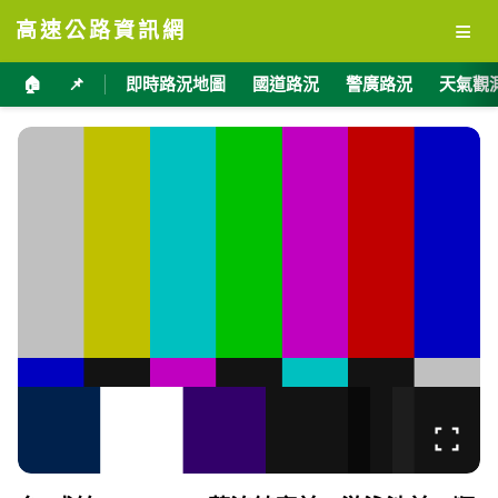
≡
高速公路資訊網
🏠
📌
即時路況地圖
國道路況
警廣路況
天氣觀