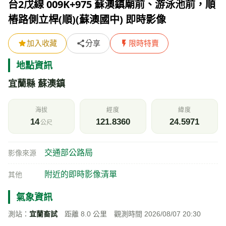
台2戊線 009K+975 蘇澳鎮廟前、游泳池前，順
樁路側立桿(順)(蘇澳國中) 即時影像
加入收藏
分享
限時特賣
地點資訊
宜蘭縣 蘇澳鎮
海拔
經度
緯度
14
121.8360
24.5971
公尺
交通部公路局
影像來源
附近的即時影像清單
其他
氣象資訊
測站：
宜蘭畜試
距離 8.0 公里 觀測時間 2026/08/07 20:30