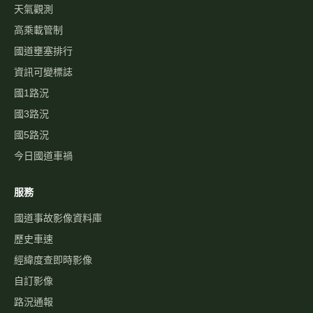
天氣觀測
高乘載管制
國道壅塞排行
資訊可變標誌
國1路況
國3路況
國5路況
今日國道車禍
服務
國道事故影像資料庫
歷史車速
經緯度查即時影像
自訂影像
路況通報