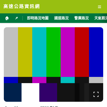
≡
高速公路資訊網
🏠
📌
即時路況地圖
國道路況
警廣路況
天氣觀