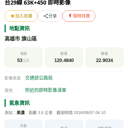
台29線 63K+450 即時影像
加入收藏
分享
限時特賣
地點資訊
高雄市 旗山區
海拔
經度
緯度
53
120.4840
22.9034
公尺
交通部公路局
影像來源
附近的即時影像清單
其他
氣象資訊
測站：
美濃
距離 3.6 公里 觀測時間 2026/08/07 06:10
天氣