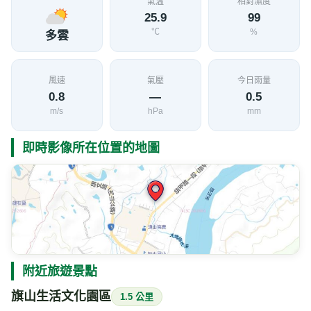
氣溫
相對濕度
25.9
99
℃
%
多雲
風速
氣壓
今日雨量
0.8
—
0.5
m/s
hPa
mm
即時影像所在位置的地圖
附近旅遊景點
旗山生活文化園區
1.5 公里