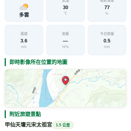
氣溫
相對濕度
30
77
℃
%
多雲
風速
氣壓
今日雨量
3.6
—
0.5
m/s
hPa
mm
即時影像所在位置的地圖
附近旅遊景點
甲仙天壇元宋太祖宮
1.5 公里