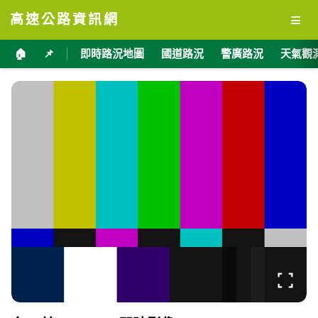
≡
高速公路資訊網
🏠
📌
即時路況地圖
國道路況
警廣路況
天氣觀