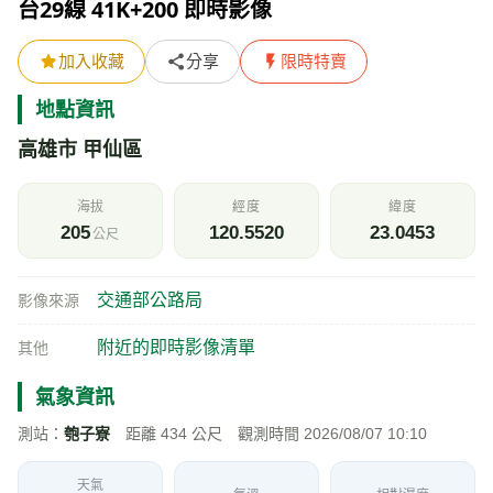
台29線 41K+200 即時影像
加入收藏
分享
限時特賣
地點資訊
高雄市 甲仙區
海拔
經度
緯度
205
120.5520
23.0453
公尺
交通部公路局
影像來源
附近的即時影像清單
其他
氣象資訊
測站：
匏子寮
距離 434 公尺 觀測時間 2026/08/07 10:10
天氣