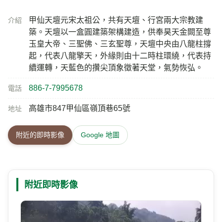
甲仙天壇元宋太祖公，共有天壇、行宮兩大宗教建
介紹
築。天壇以一盒圓建築架構建造，供奉昊天金闕至尊
玉皇大帝、三聖佛、三玄聖尊，天壇中央由八龍柱撐
起，代表八龍擎天，外緣則由十二時柱環繞，代表持
續運轉，天藍色的攢尖頂象徵著天堂，氣勢恢弘。
886-7-7995678
電話
高雄市847甲仙區嶺頂巷65號
地址
附近的即時影像
Google 地圖
附近即時影像