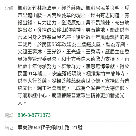
楓港紫竹林龍峰寺，經菩薩降乩楓港居民董良明，覓
介紹
示里龍山腰一片荒煙蔓草的現址，經由有志同道，有
錢出錢，有力出力，全憑原始工具不畏荊棘、蛇虫蚊
蚋出沒，發揮愚公移山的精神、劈石整地，始建供奉
菩薩屈身之籬茅草屋乙座。後經數十年風雨飄搖的艱
辛歲月，於民國55年改建為土牆鐵皮屋，勉為寺廟，
又經王壽淋、王光銳、王光盛、王秀清，歷屆主任委
員領導管理委員會，和十方善信大德鼎力支持下，再
經數十年傳承努力、群策群力、無怨無悔奉獻，得於
民國91年峻工，安座落成現貌。楓港紫竹林龍峰寺，
供奉大行菩薩、發揚菩薩慈悲濟世心懷，宣揚固有傳
統文化、端正社會風氣，已成為全省善信大德信仰、
寺廟聯誼中心，期望菩薩普渡眾生精神更加發揚光
大。
886-8-8771373
電話
屏東縣943獅子鄉龍山路121號
地址