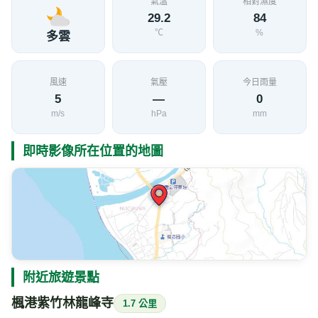
氣溫
相對濕度
29.2
84
℃
%
多雲
風速
氣壓
今日雨量
5
—
0
m/s
hPa
mm
即時影像所在位置的地圖
附近旅遊景點
楓港紫竹林龍峰寺
1.7 公里