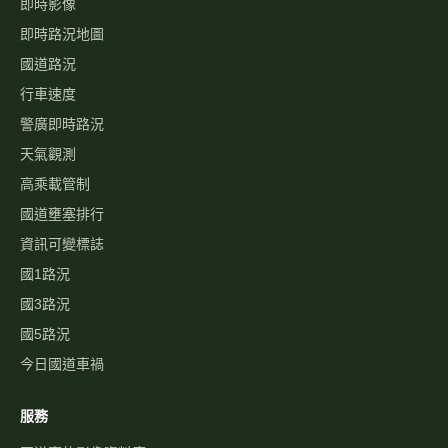
即時影像
即時路況地圖
國道路況
行車速度
警廣即時路況
天氣觀測
高乘載管制
國道壅塞排行
資訊可變標誌
國1路況
國3路況
國5路況
今日國道車禍
服務