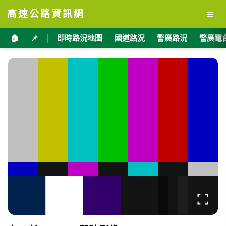
≡
高速公路資訊網
🏠
📌
即時路況地圖
國道路況
警廣路況
警廣電