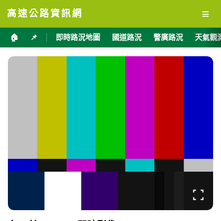
≡
高速公路資訊網
🏠
📌
即時路況地圖
國道路況
警廣路況
天氣觀