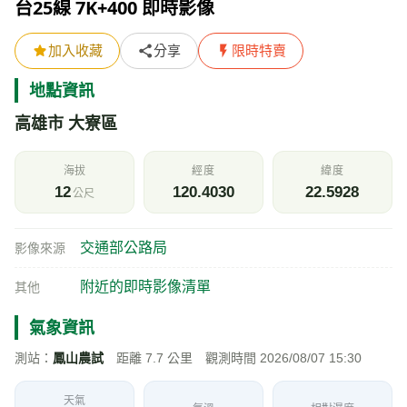
台25線 7K+400 即時影像
加入收藏
分享
限時特賣
地點資訊
高雄市 大寮區
海拔
經度
緯度
12
120.4030
22.5928
公尺
交通部公路局
影像來源
附近的即時影像清單
其他
氣象資訊
測站：
鳳山農試
距離 7.7 公里 觀測時間 2026/08/07 15:30
天氣