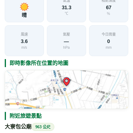
氣溫
相對濕度
31.3
67
℃
%
晴
風速
氣壓
今日雨量
3.6
—
0
m/s
hPa
mm
即時影像所在位置的地圖
附近旅遊景點
大寮包公廟
963 公尺