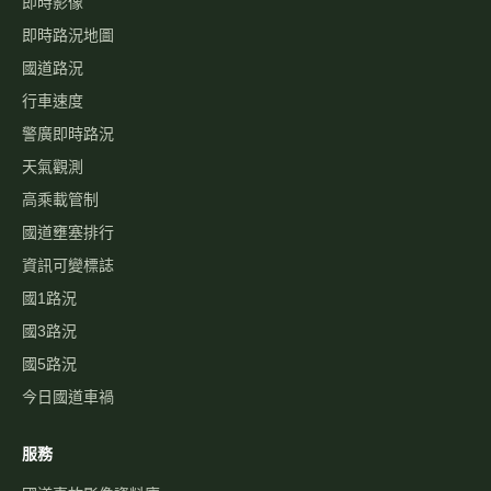
即時影像
即時路況地圖
國道路況
行車速度
警廣即時路況
天氣觀測
高乘載管制
國道壅塞排行
資訊可變標誌
國1路況
國3路況
國5路況
今日國道車禍
服務