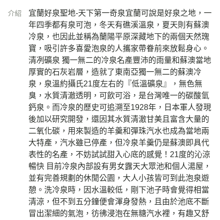
宜蘭好泉聖地-天下第一奇泉宜蘭可說是好泉之地，一
介紹
年四季都有泉可泡，冬天有礁溪溫泉，夏天則有蘇澳
冷泉，也因此並稱為蘭陽平原深藏地下的兩個天然瑰
寶，吸引許多喜愛泡泉的人攜家帶眷前來放鬆身心。
清冽礦泉 獨一無二的冷泉名產豐沛的雨量和蘇澳當地
厚實的石灰岩層，造就了東南亞獨一無二的蘇澳冷
泉，泉溫約攝氏21度左右的『低溫礦泉』，無色無
臭，水質清澈透明，可飲可浴，是台灣唯一的碳酸氫
鈣泉。而冷泉的歷史可追溯至1928年，日本軍人發現
後加以研究開發，還因其水質清澈甘美且富含大量的
二氧化碳，用來製造的羊羹和彈珠汽水也成為當地兩
大特產，汽水雖已停產，但冷泉羊羹仍是蘇澳即具代
表性的名產，不妨試試甜入心底的感覺！21度的沁涼
暢快 目前冷泉內部設有男女露天大眾池和個人湯屋，
並有完善規劃的休閒公園，大人小孩皆可到此泡泉遊
憩。洗冷泉時，因水溫較低，剛下池子時會覺得相當
清涼，但不到五分鐘便會渾身發熱，且由於池底不斷
冒出潔細的氣泡，彷彿浸泡在無糖汽水裡，有趣又舒