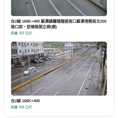
台2線 166K+400 蘇澳鎮蘭陽隧道南口蘇澳港務局北200
巷口前，逆樁路側立桿(順)
距離 255 公尺
台2線 166K+400
距離 266 公尺