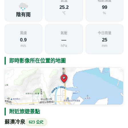
氣溫
相對濕度
25.2
99
℃
%
陰有雨
風速
氣壓
今日雨量
0.9
—
25
m/s
hPa
mm
即時影像所在位置的地圖
附近旅遊景點
蘇澳冷泉
623 公尺