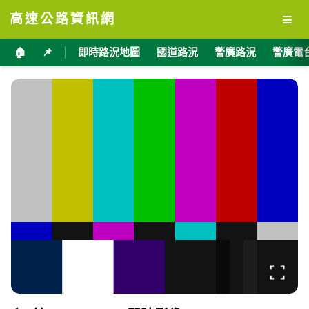
≡
高速公路資訊網
🏠
📌
即時路況地圖
國道路況
警廣路況
警廣電