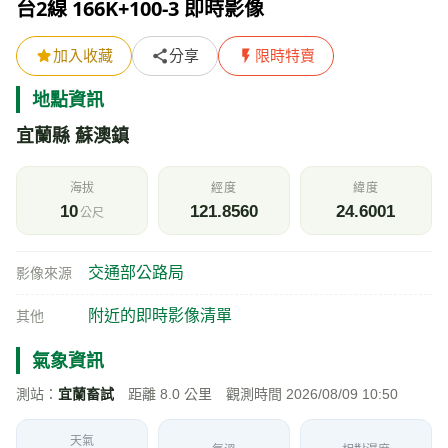
台2線 166K+100-3 即時影像
加入收藏
分享
限時特賣
地點資訊
宜蘭縣 蘇澳鎮
海拔
經度
緯度
10
121.8560
24.6001
公尺
交通部公路局
影像來源
附近的即時影像清單
其他
氣象資訊
測站：
宜蘭畜試
距離 8.0 公里 觀測時間 2026/08/09 10:50
天氣