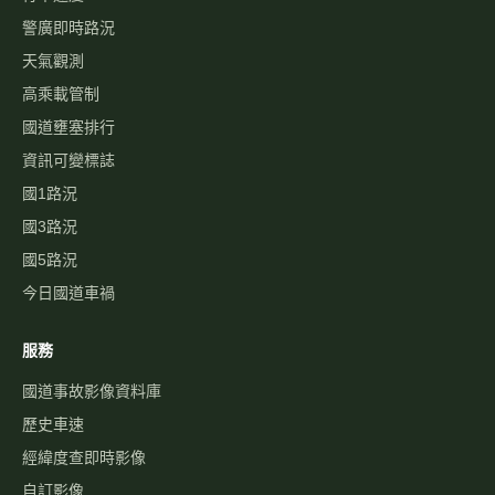
警廣即時路況
天氣觀測
高乘載管制
國道壅塞排行
資訊可變標誌
國1路況
國3路況
國5路況
今日國道車禍
服務
國道事故影像資料庫
歷史車速
經緯度查即時影像
自訂影像