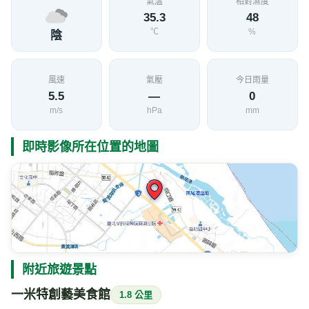
氣溫
相對濕度
35.3
48
℃
%
陰
風速
氣壓
今日雨量
5.5
—
0
m/s
hPa
mm
即時影像所在位置的地圖
附近旅遊景點
一米特創藝美食館
1.8 公里