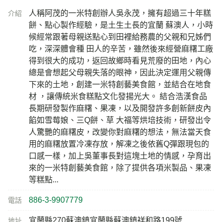
人稱阿茂的一米特創辦人吳永茂，擁有超過三十年糕
介紹
餅、點心製作經驗，是土生土長的宜蘭 蘇澳人，小時
候經常跟著母親送點心到田裡給務農的父親和兄姊們
吃，深深體會種 田人的辛苦，雖然後來經營麻糬工廠
得到很大的成功，返回故鄉時看見荒廢的田地，內心
總是會想起父母親失落的眼神，因此決定運用父親傳
下來的土地，創建一米特創藝美食館，並結合在地食
材 ，讓傳統米食糕點文化發揚光大。 結合浩漢食品
長期研發製作麻糬、果凍，以及開發許多創新餅皮內
餡如雪莓娘、三Q餅、草 大福等烘培技術，研發出令
人驚艷的麻糬皮，改變你對麻糬的想法，無法當天食
用的麻糬放置冷凍存放，解凍之後依舊Q彈跟現包的
口感一樣，加上吳董事長對這塊土地的情感，孕育出
來的一米特創藝美食館，除了提供各項米製品、果凍
等糕點...
886-3-9907779
電話
宜蘭縣270蘇澳鎮宜蘭縣蘇澳鎮祥和路199號
地址