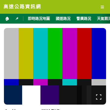
≡
高速公路資訊網
🏠
📌
即時路況地圖
國道路況
警廣路況
天氣觀