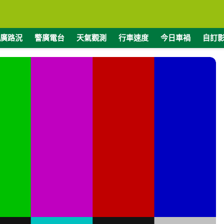
廣路況
警廣電台
天氣觀測
行車速度
今日車禍
自訂