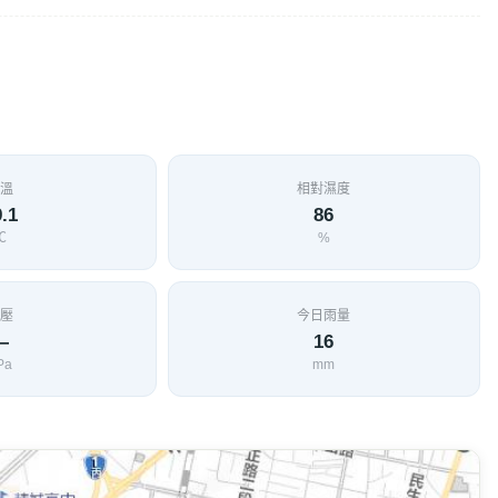
溫
相對濕度
.1
86
℃
%
壓
今日雨量
—
16
Pa
mm