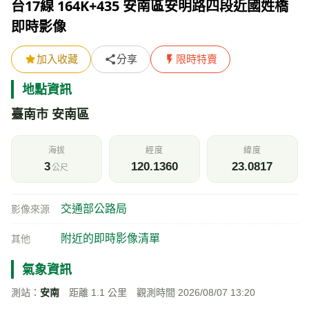
台17線 164K+435 安南區安明路四段近國姓橋
即時影像
加入收藏
分享
限時特賣
地點資訊
臺南市 安南區
海拔
經度
緯度
3
120.1360
23.0817
公尺
交通部公路局
影像來源
附近的即時影像清單
其他
氣象資訊
測站：
安南
距離 1.1 公里 觀測時間 2026/08/07 13:20