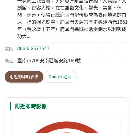
一次的土城香醮；另外廟方附設福德錢、文物館、文
創館、香客大樓，在在兼顧文化、觀光、美食、休
閒、慈善，使得正統鹿耳門聖母廟成為臺南地區的首
屈一指的觀光廟宇。鹿耳門天后宮歷史概述西元1661
年（明永曆十五年）鹿耳門媽顯靈助漲潮水以利鄭成
功大...
886-6-2577547
電話
臺南市709安南區城安路160號
地址
附近的即時影像
Google 地圖
附近即時影像