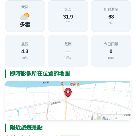
天氣
氣溫
相對濕度
31.9
68
℃
%
多雲
風速
氣壓
今日雨量
4.3
—
0
m/s
hPa
mm
即時影像所在位置的地圖
附近旅遊景點