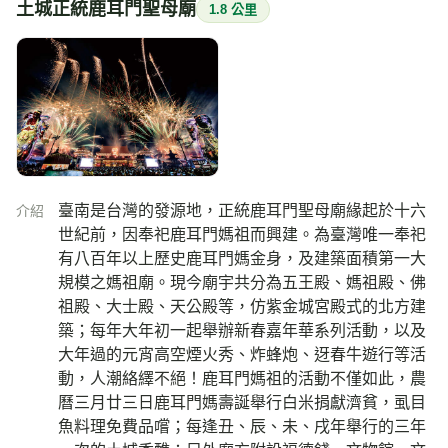
土城正統鹿耳門聖母廟
1.8 公里
臺南是台灣的發源地，正統鹿耳門聖母廟緣起於十六
介紹
世紀前，因奉祀鹿耳門媽祖而興建。為臺灣唯一奉祀
有八百年以上歷史鹿耳門媽金身，及建築面積第一大
規模之媽祖廟。現今廟宇共分為五王殿、媽祖殿、佛
祖殿、大士殿、天公殿等，仿紫金城宮殿式的北方建
築；每年大年初一起舉辦新春嘉年華系列活動，以及
大年過的元宵高空煙火秀、炸蜂炮、迓春牛遊行等活
動，人潮絡繹不絕！鹿耳門媽祖的活動不僅如此，農
曆三月廿三日鹿耳門媽壽誕舉行白米捐獻濟貧，虱目
魚料理免費品嚐；每逢丑、辰、未、戌年舉行的三年