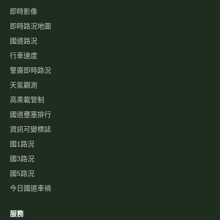
即時影像
即時路況地圖
國道路況
行車速度
警廣即時路況
天氣觀測
高乘載管制
國道壅塞排行
資訊可變標誌
國1路況
國3路況
國5路況
今日國道車禍
服務