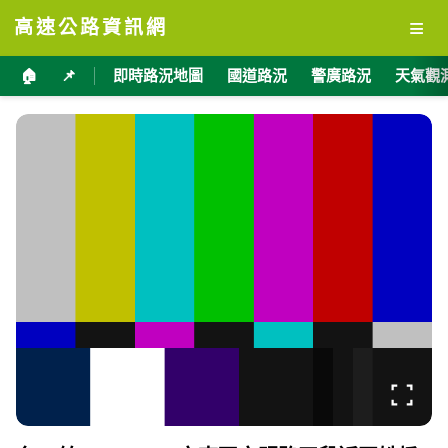
≡
高速公路資訊網
🏠
📌
即時路況地圖
國道路況
警廣路況
天氣觀