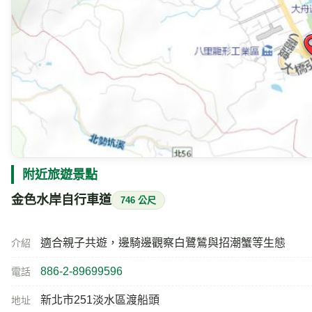
附近旅遊景點
金色水岸自行車道
746 公尺
適合親子共遊，邊騎邊觀察白鷺鷥與招潮蟹等生態
介紹
886-2-89699596
電話
新北市251淡水區渡船頭
地址