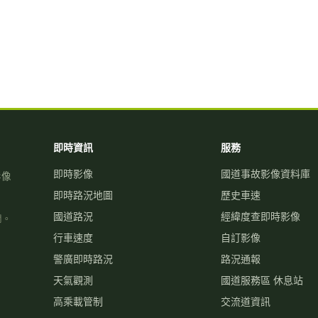
即時資訊
服務
即時影像
國道事故影像資料庫
影像
即時路況地圖
歷史車速
國道路況
經緯度查即時影像
關。
行車速度
自訂影像
警廣即時路況
路況通報
天氣觀測
國道服務區 休息站
高乘載管制
交流道資訊