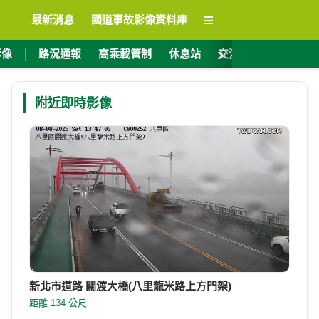
≡
最新消息
國道事故影像資料庫
›
影像
路況通報
高乘載管制
休息站
交流道資訊
ET
附近即時影像
新北市道路 關渡大橋(八里龍米路上方門架)
距離 134 公尺