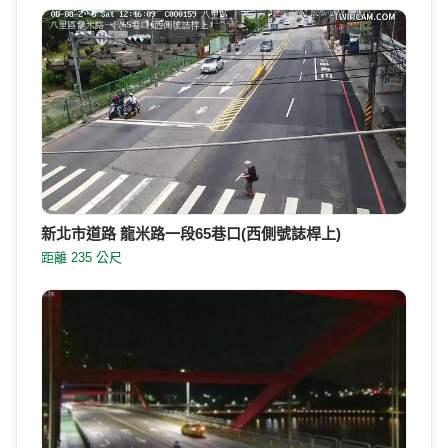
新北市道路 龍米路一段65巷口(西側號誌桿上)
距離 235 公尺