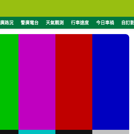
廣路況
警廣電台
天氣觀測
行車速度
今日車禍
自訂