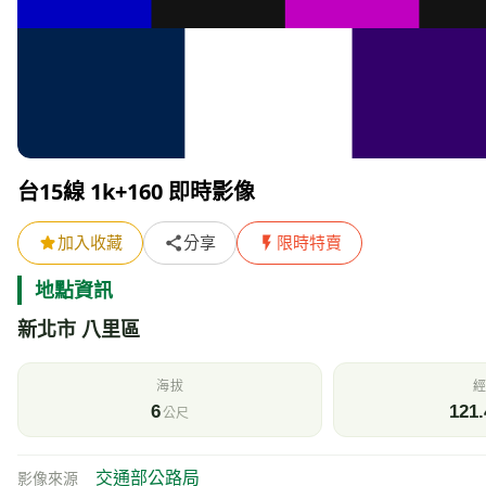
台15線 1k+160 即時影像
加入收藏
分享
限時特賣
地點資訊
新北市 八里區
海拔
經
6
121.
公尺
交通部公路局
影像來源