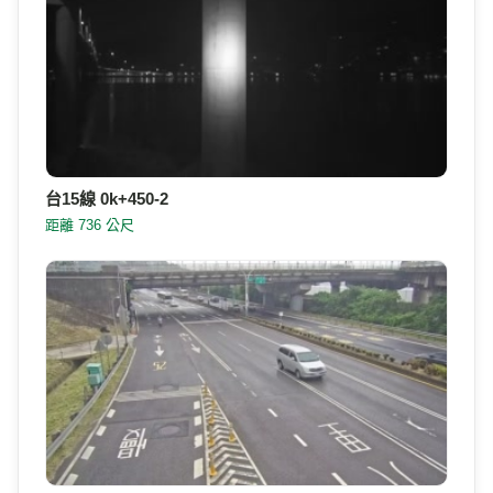
台15線 0k+450-2
距離 736 公尺