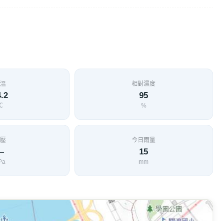
溫
相對濕度
.2
95
℃
%
壓
今日雨量
—
15
Pa
mm