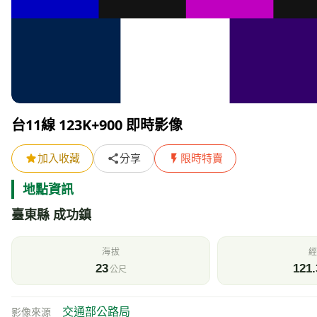
台11線 123K+900 即時影像
加入收藏
分享
限時特賣
地點資訊
臺東縣 成功鎮
海拔
經
23
121.
公尺
交通部公路局
影像來源