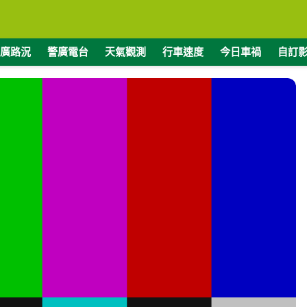
廣路況
警廣電台
天氣觀測
行車速度
今日車禍
自訂