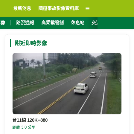
≡
最新消息
國道事故影像資料庫
›
影像
路況通報
高乘載管制
休息站
交流道資訊
ET
附近即時影像
台11線 120K+880
距離 3.0 公里