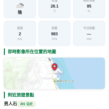
氣溫
相對濕度
28.1
85
℃
%
陰
風速
氣壓
今日雨量
2
983
—
m/s
hPa
mm
即時影像所在位置的地圖
附近旅遊景點
男人石
201 公尺