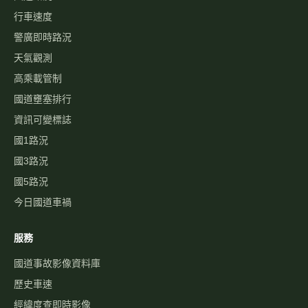
行車速度
警廣即時路況
天氣觀測
高乘載管制
國道壅塞排行
資訊可變標誌
國1路況
國3路況
國5路況
今日國道車禍
服務
國道事故影像資料庫
歷史車速
經緯度查即時影像