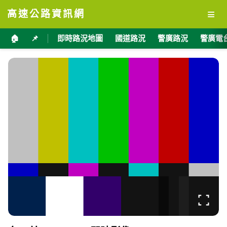
≡
高速公路資訊網
🏠
📌
即時路況地圖
國道路況
警廣路況
警廣電