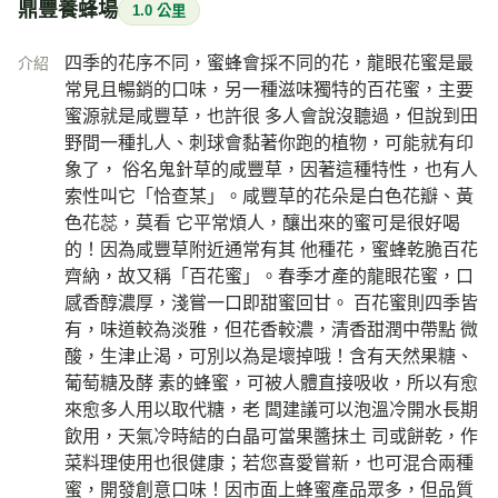
鼎豐養蜂場
1.0 公里
四季的花序不同，蜜蜂會採不同的花，龍眼花蜜是最
介紹
常見且暢銷的口味，另一種滋味獨特的百花蜜，主要
蜜源就是咸豐草，也許很 多人會說沒聽過，但說到田
野間一種扎人、刺球會黏著你跑的植物，可能就有印
象了， 俗名鬼針草的咸豐草，因著這種特性，也有人
索性叫它「恰查某」。咸豐草的花朵是白色花瓣、黃
色花蕊，莫看 它平常煩人，釀出來的蜜可是很好喝
的！因為咸豐草附近通常有其 他種花，蜜蜂乾脆百花
齊納，故又稱「百花蜜」。春季才產的龍眼花蜜，口
感香醇濃厚，淺嘗一口即甜蜜回甘。 百花蜜則四季皆
有，味道較為淡雅，但花香較濃，清香甜潤中帶點 微
酸，生津止渴，可別以為是壞掉哦！含有天然果糖、
葡萄糖及酵 素的蜂蜜，可被人體直接吸收，所以有愈
來愈多人用以取代糖，老 闆建議可以泡溫冷開水長期
飲用，天氣冷時結的白晶可當果醬抹土 司或餅乾，作
菜料理使用也很健康；若您喜愛嘗新，也可混合兩種
蜜，開發創意口味！因市面上蜂蜜產品眾多，但品質