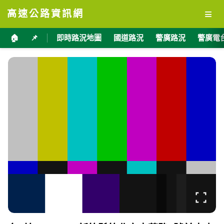
≡
高速公路資訊網
🏠
📌
即時路況地圖
國道路況
警廣路況
警廣電