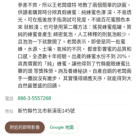
參差不齊，所以王老闆還特 地教了兩個簡單的訣竅，
供讀者購買時分辨真假蜂蜜：純蜂蜜色澤 深，不易透
光，可在瓶後放手指測試可見度，不過百花蜜顏色本
來 就較淺；也可使用第二種方法：搖晃蜂蜜瓶罐，質
純的蜂蜜會產生 綿密氣泡，人工稀釋的則氣泡較少，
且泡泡一下就散開了。老闆表示，即使是同一批蜜
蜂，水源、土壤、氣候的不同， 都會影響蜜的品質和
口感，全憑數十年經驗。出產的蜂蜜水份不到 20%，
貨真價實的「純」蜂蜜，讓他得到了竹縣龍眼蜂蜜比
賽的頭 等獎殊榮。詢及養蜂秘訣，自產自銷的老闆兩
手一攤說沒有撇步， 其實懂得順應天序，就能得到大
自然最豐盛的回饋。
886-3-5557268
電話
新竹縣竹北市新溪街145號
地址
附近的即時影像
Google 地圖