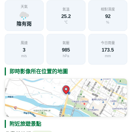
天氣
氣溫
相對濕度
25.2
92
℃
%
陰有雨
風速
氣壓
今日雨量
3
985
173.5
m/s
hPa
mm
即時影像所在位置的地圖
附近旅遊景點