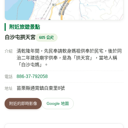
氣溫
相對濕度
30.6
79
℃
%
多雲
風速
氣壓
今日雨量
2.9
—
0
m/s
hPa
mm
即時影像所在位置的地圖
附近旅遊景點
白沙屯拱天宮
605 公尺