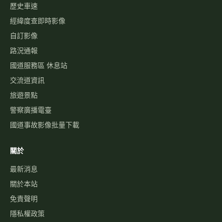
高乘載管制
國道壅塞排行
資訊可變標誌
國1路況
國3路況
國5路況
今日國道車禍
服務
國道事故影像資料庫
歷史車速
經緯度查即時影像
自訂影像
路況通報
國道服務區 休息站