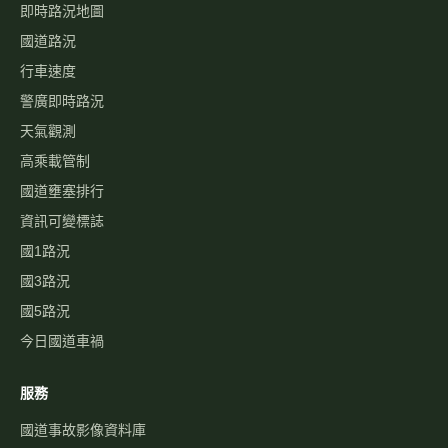
高速公路資訊網
國道與快速公路即時影像、路況，以及國道事故影像資料庫，提供
您出行規劃參考。
本站為民間自發製作，與高速公路局及 1968 專線無關。
即時資訊
即時影像
即時路況地圖
國道路況
行車速度
警廣即時路況
天氣觀測