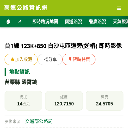
≡
高速公路資訊網
🏠
📌
即時路況地圖
國道路況
警廣路況
天氣觀