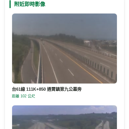
清乾隆年間，先民奉請軟身媽祖供奉於民宅，後於同
介紹
治二年建造廟宇供奉，是為「拱天宮」，當地人稱
「白沙屯媽」。
886-37-792058
電話
苗栗縣通霄鎮白東里8號
地址
附近的即時影像
Google 地圖
附近即時影像