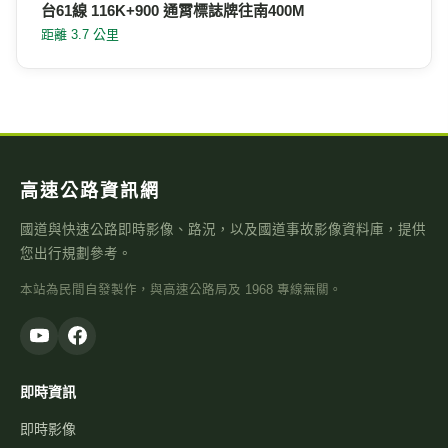
台61線 109K+200 後龍鎮-西濱公路=赤土崎匝道旁(逆
樁)
距離 2.5 公里
台61線 116K+900 通霄標誌牌往南400M
距離 3.7 公里