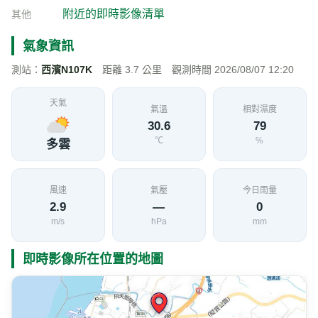
台1線 123K+850 白沙屯匝道旁(逆樁) 即時影像
加入收藏
分享
限時特賣
地點資訊
苗栗縣 通霄鎮
海拔
經度
緯度
14
120.7150
24.5705
公尺
交通部公路局
影像來源
附近的即時影像清單
其他
氣象資訊
測站：
西濱N107K
距離 3.7 公里 觀測時間 2026/08/07 12:20
天氣