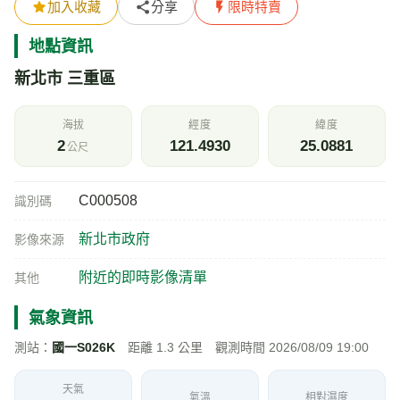
加入收藏
分享
限時特賣
地點資訊
新北市 三重區
海拔
經度
緯度
2
121.4930
25.0881
公尺
C000508
識別碼
新北市政府
影像來源
附近的即時影像清單
其他
氣象資訊
測站：
國一S026K
距離 1.3 公里 觀測時間 2026/08/09 19:00
天氣
氣溫
相對濕度