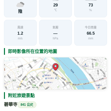
29
73
℃
%
陰
風速
氣壓
今日雨量
1.2
—
66.5
m/s
hPa
mm
即時影像所在位置的地圖
附近旅遊景點
碧華寺
841 公尺