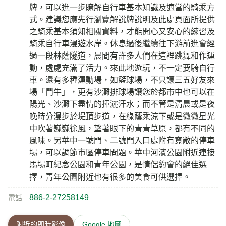
牌，可以進一步瞭解自行車基本知識及適當的騎乘方
式。建議您應先行瀏覽解說牌說明及此處頁面所提供
之騎乘基本須知相關資料，才能開心又安心的練習及
騎乘自行車漫遊水岸。休息過後繼續往下游前進會經
過一段林蔭隧道，晨間有許多人們在這裡跳舞和作運
動，處處充滿了活力。來此地遊玩，不一定要騎自行
車。還有多種運動場，如籃球場，不只讓三五好友來
場「鬥牛」，更有沙灘排球場讓您於都市中也可以在
陽光、沙灘下盡情的揮灑汗水；而不管是清晨或是夜
晚時分漫步於堤頂步道，在綠蔭乘涼下或是微微星光
中吹著巍巍徐風，望著眼下的青青草原，都有不同的
風味。另華中一號門、二號門入口處附有寬敞的停車
場，可以調節市區停車問題。華中河濱公園附近連接
馬場町紀念公園和青年公園，是情侶約會的絕佳選
擇，青年公園附近也有很多的美食可供選擇。
886-2-27258149
電話
附近的即時影像
Google 地圖