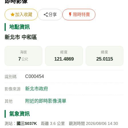
即時影像
加入收藏
分享
限時特賣
地點資訊
新北市 中和區
海拔
經度
緯度
7
121.4869
25.0115
公尺
C000454
識別碼
新北市政府
影像來源
附近的即時影像清單
其他
氣象資訊
測站：
國三S037K
距離 3.6 公里 觀測時間 2026/08/06 14:30