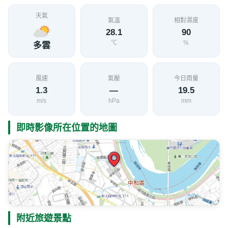
天氣
氣溫
相對濕度
28.1
90
℃
%
多雲
風速
氣壓
今日雨量
1.3
—
19.5
m/s
hPa
mm
即時影像所在位置的地圖
附近旅遊景點