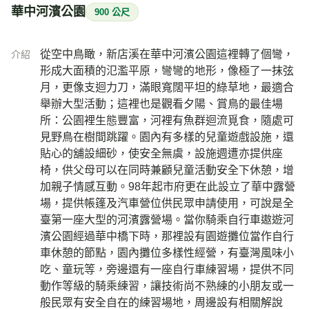
華中河濱公園
900 公尺
從空中鳥瞰，新店溪在華中河濱公園這裡轉了個彎，
介紹
形成大面積的氾濫平原，彎彎的地形，像極了一抹弦
月，更像支迴力刀，滿眼寬闊平坦的綠草地，最適合
舉辦大型活動；這裡也是觀看夕陽、賞鳥的最佳場
所：公園裡生態豐富，河裡有魚群迴流覓食，隨處可
見野鳥在樹間跳躍。園內有多樣的兒童遊戲設施，還
貼心的舖設細砂，使安全無虞，設施週遭亦提供座
椅，供父母可以在同時兼顧兒童活動安全下休憩，增
加親子情感互動。98年起市府更在此設立了華中露營
場，提供帳篷及汽車營位供民眾申請使用，可說是全
臺第一座大型的河濱露營場。當你騎乘自行車遨遊河
濱公園經過華中橋下時，那裡設有園遊攤位當作自行
車休憩的節點，園內攤位多樣性經營，有臺灣風味小
吃、童玩等，旁邊還有一座自行車練習場，提供不同
動作等級的騎乘練習，讓技術尚不熟練的小朋友或一
般民眾有安全自在的練習場地，周邊設有相關解說