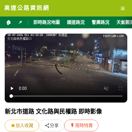
≡
高速公路資訊網
🏠
📌
即時路況地圖
國道路況
警廣路況
天氣觀
新北市道路 文化路與民權路 即時影像
加入收藏
分享
限時特賣