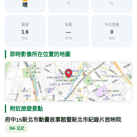
℃
%
晴
風速
氣壓
今日雨量
1.6
—
0
m/s
hPa
mm
即時影像所在位置的地圖
附近旅遊景點
府中15新北市動畫故事館暨新北市紀錄片放映院
366 公尺