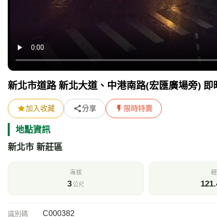
新北市道路 新北大道、中港南路(宏匯廣場旁) 即
加入收藏
分享
限時特賣
地點資訊
新北市 新莊區
海拔
經
3
121.
公尺
C000382
識別碼