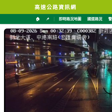
高速公路資訊網
🏠
📌
即時路況地圖
國道路況
警