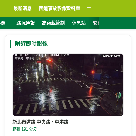
≡
最新消息
國道事故影像資料庫
›
影像
路況通報
高乘載管制
休息站
交流道資訊
ET
附近即時影像
新北市道路 中央路、中港路
距離 191 公尺