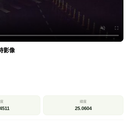
時影像
度
緯度
4511
25.0604