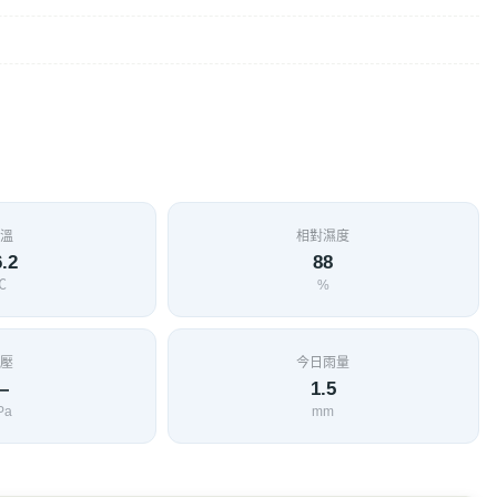
溫
相對濕度
.2
88
℃
%
壓
今日雨量
—
1.5
Pa
mm