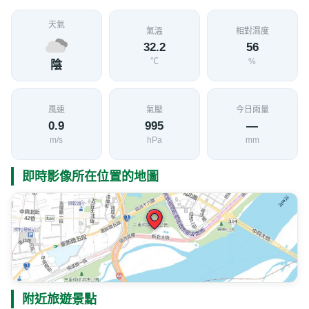
天氣
氣溫
相對濕度
32.2
56
℃
%
陰
風速
氣壓
今日雨量
0.9
995
—
m/s
hPa
mm
即時影像所在位置的地圖
附近旅遊景點