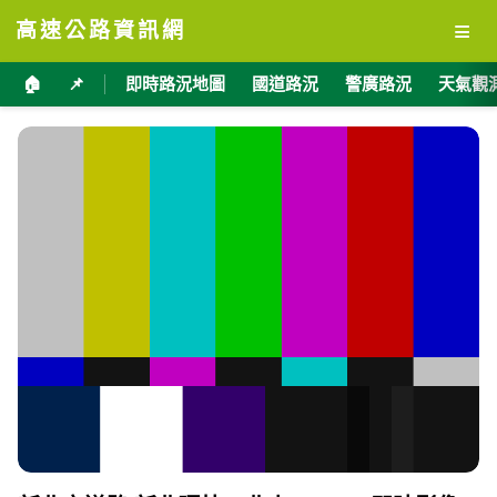
≡
高速公路資訊網
🏠
📌
即時路況地圖
國道路況
警廣路況
天氣觀