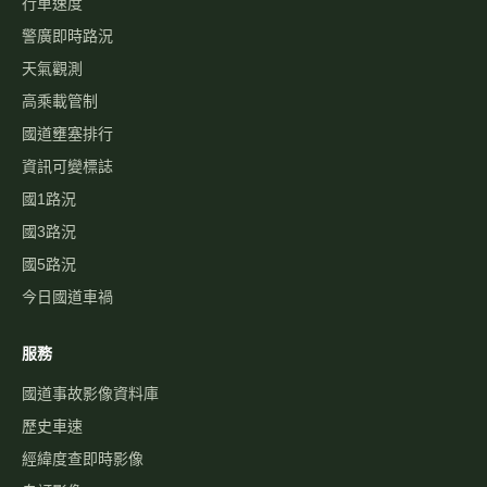
行車速度
警廣即時路況
天氣觀測
高乘載管制
國道壅塞排行
資訊可變標誌
國1路況
國3路況
國5路況
今日國道車禍
服務
國道事故影像資料庫
歷史車速
經緯度查即時影像