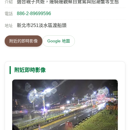
適合親子共遊，邊騎邊觀察白鷺鷥與招潮蟹等生態
介紹
886-2-89699596
電話
新北市251淡水區渡船頭
地址
附近的即時影像
Google 地圖
附近即時影像