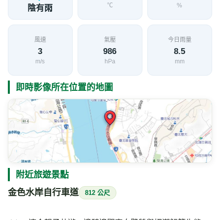
℃
%
陰有雨
風速
氣壓
今日雨量
3
986
8.5
m/s
hPa
mm
即時影像所在位置的地圖
附近旅遊景點
金色水岸自行車道
812 公尺