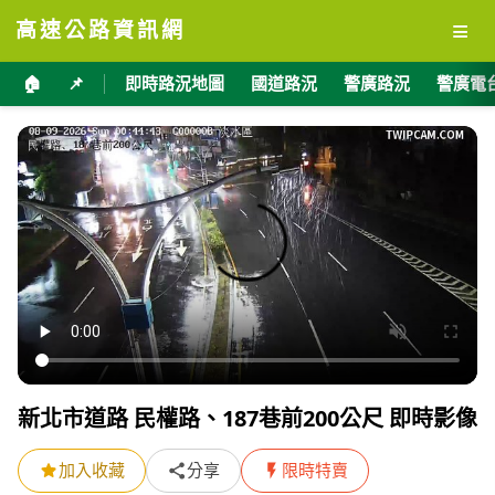
≡
高速公路資訊網
🏠
📌
即時路況地圖
國道路況
警廣路況
警廣電
新北市道路 民權路、187巷前200公尺 即時影像
加入收藏
分享
限時特賣