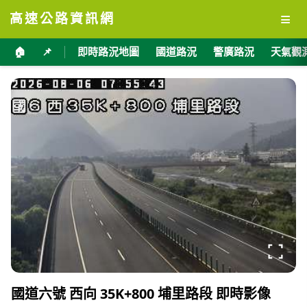
≡
高速公路資訊網
🏠
📌
即時路況地圖
國道路況
警廣路況
天氣觀
國道六號 西向 35K+800 埔里路段 即時影像