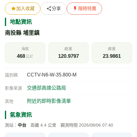
加入收藏
分享
限時特賣
地點資訊
南投縣 埔里鎮
海拔
經度
緯度
468
120.9797
23.9861
公尺
CCTV-N6-W-35.800-M
識別碼
交通部高速公路局
影像來源
附近的即時影像清單
其他
氣象資訊
測站：
中台
距離 4.4 公里 觀測時間 2026/08/06 07:40