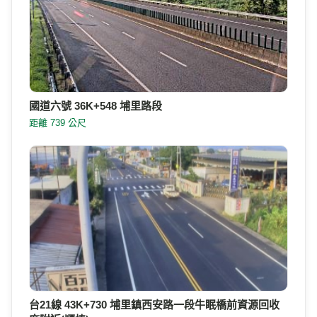
國道六號 36K+548 埔里路段
距離 739 公尺
台21線 43K+730 埔里鎮西安路一段牛眠橋前資源回收