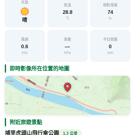
天氣
氣溫
相對濕度
28.8
74
℃
%
晴
風速
氣壓
今日雨量
0.6
—
0
m/s
hPa
mm
即時影像所在位置的地圖
附近旅遊景點
埔里虎頭山飛行傘公園
1.3 公里