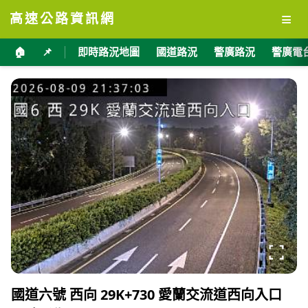
≡
高速公路資訊網
🏠
📌
即時路況地圖
國道路況
警廣路況
警廣電
國道六號 西向 29K+730 愛蘭交流道西向入口