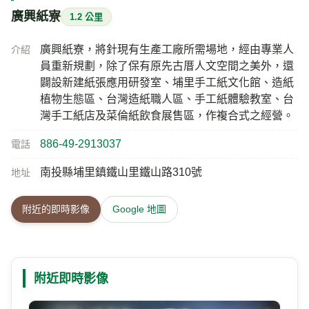
廣興紙寮
1.2 公里
廣興紙寮，將針現有生產工廠所需場地，經由專業人
介紹
員重新規劃，除了保有原先古厝人文空間之美外，還
闢設新建紙張應用研發室、埔里手工紙文化館、造紙
植物生態區、台灣造紙職人區、手工紙體驗教室、台
灣手工紙店及菜倫紙飲食展售區，作複合式之經營。
886-49-2913037
電話
南投縣埔里鎮鐵山里鐵山路310號
地址
附近的即時影像
Google 地圖
附近即時影像