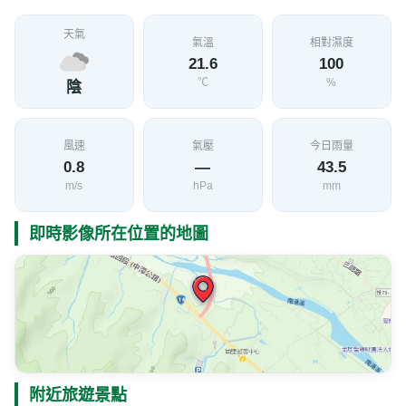
天氣
氣溫
相對濕度
21.6
100
℃
%
陰
風速
氣壓
今日雨量
0.8
—
43.5
m/s
hPa
mm
即時影像所在位置的地圖
附近旅遊景點