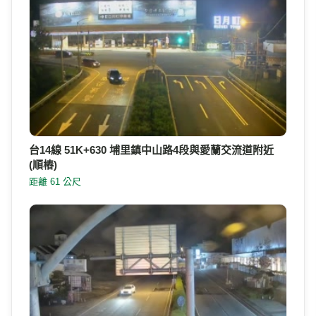
台14線 51K+630 埔里鎮中山路4段與愛蘭交流道附近
(順樁)
距離 61 公尺