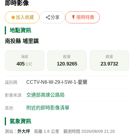
即時影像
加入收藏
分享
限時特賣
地點資訊
南投縣 埔里鎮
海拔
經度
緯度
405
120.9265
23.9732
公尺
CCTV-N6-W-29-I-SW-1-愛蘭
識別碼
交通部高速公路局
影像來源
附近的即時影像清單
其他
氣象資訊
測站：
外大坪
距離 1.8 公里 觀測時間 2026/08/09 21:20