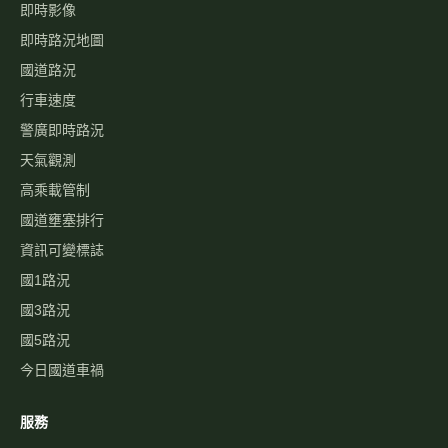
即時影像
即時路況地圖
國道路況
行車速度
警廣即時路況
天氣觀測
高乘載管制
國道壅塞排行
資訊可變標誌
國1路況
國3路況
國5路況
今日國道車禍
服務