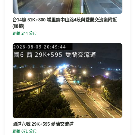
台14線 51K+800 埔里鎮中山路4段與愛蘭交流道附近
(順樁)
距離 244 公尺
國道六號 29K+595 愛蘭交流道
距離 871 公尺