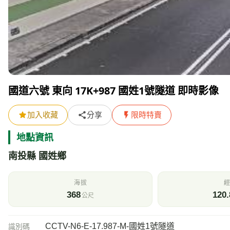
國道六號 東向 17K+987 國姓1號隧道 即時影像
加入收藏
分享
限時特賣
地點資訊
南投縣 國姓鄉
海拔
經
368
120.
公尺
CCTV-N6-E-17.987-M-國姓1號隧道
識別碼