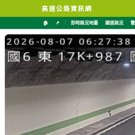
高速公路資訊網
🏠
📌
即時路況地圖
國道路況
警