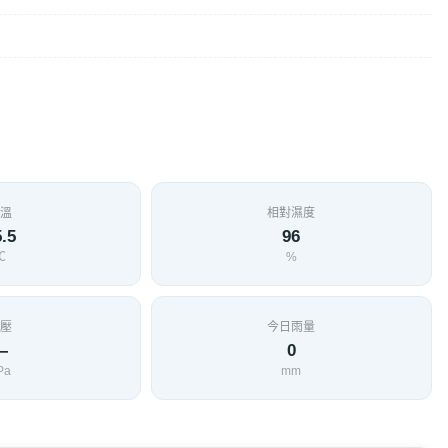
溫
相對濕度
.5
96
℃
%
壓
今日雨量
—
0
Pa
mm