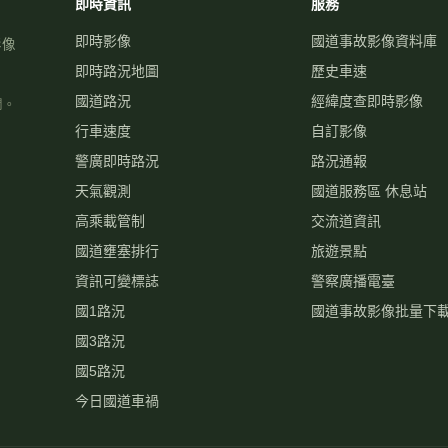
即時資訊
服務
即時影像
國道事故影像資料庫
影像
即時路況地圖
歷史車速
國道路況
經緯度查即時影像
關。
行車速度
自訂影像
警廣即時路況
路況通報
天氣觀測
國道服務區 休息站
高乘載管制
交流道資訊
國道壅塞排行
旅遊景點
資訊可變標誌
警察廣播電臺
國1路況
國道事故影像批量下
國3路況
國5路況
今日國道車禍