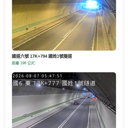
國道六號 17K+794 國姓1號隧道
距離 198 公尺