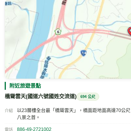
附近旅遊景點
橋聳雲天(國道六號國姓交流道)
694 公尺
以23層樓全台最「橋聳雲天」，橋面距地面高達70公
介紹
八景之首。
886-49-2721002
電話