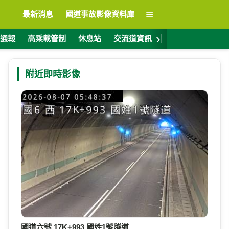
≡
最新消息
國道事故影像資料庫
›
通報
高乘載管制
休息站
交流道資訊
警廣電台
ET
附近即時影像
國道六號 17K+993 國姓1號隧道