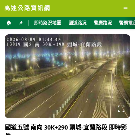
≡
高速公路資訊網
🏠
📌
即時路況地圖
國道路況
警廣路況
警廣電
國道五號 南向 30K+290 頭城-宜蘭路段 即時影