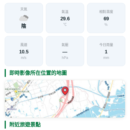
天氣
氣溫
相對濕度
29.6
69
℃
%
陰
風速
氣壓
今日雨量
10.5
—
1
m/s
hPa
mm
即時影像所在位置的地圖
附近旅遊景點