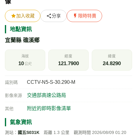
像
加入收藏
分享
限時特賣
地點資訊
宜蘭縣 礁溪鄉
海拔
經度
緯度
10
121.7900
24.8290
公尺
CCTV-N5-S-30.290-M
識別碼
交通部高速公路局
影像來源
附近的即時影像清單
其他
氣象資訊
測站：
國五S031K
距離 1.3 公里 觀測時間 2026/08/09 01:20