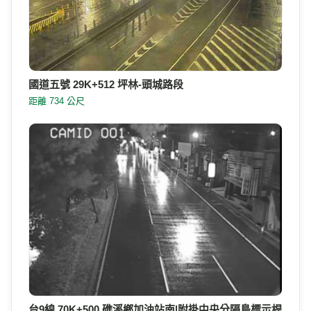
國道五號 29K+512 坪林-頭城路段
距離 734 公尺
台9線 70K+500 礁溪鄉加油站南|附掛中央分隔島標示桿