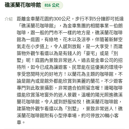
礁溪蘭花咖啡館
816 公尺
距離金車蘭花園約300公尺，步行不到5分鐘即可抵達
介紹
「礁溪蘭花咖啡館」，為金車集團的相關事業－伯朗
咖啡，跟一般的門市不一樣的地方是，礁溪蘭花咖啡
館為一庭園，有綠地、花木以及涼亭，伴隨著新鮮空
氣走在小步道上，令人感到放鬆，是一大享受！而建
築物外觀乍看還以為是有錢人的「豪宅」或是「別
墅」呢！庭園內景致非常迷人，過去是金車公司的招
待所，如今已成為讓遊客、民眾能在這優美的環境中
享受悠閒時光的好地方！以蘭花為主題的咖啡館，不
論是館內或是館外都能欣賞到美麗的蘭花，不少遊客
專門到此取景攝影，非常適合拍照留念喔！邊喝咖啡
還能欣賞落地窗外的迷人景觀。溫暖的陽光照進礁溪
蘭花咖啡館，令人感到舒服愉悅！礁溪蘭花咖啡館，
建築物外觀乍看還以為「別墅」，景致非常迷人！礁
溪蘭花咖啡館附有小型停車場，約可停放20輛小客
車。