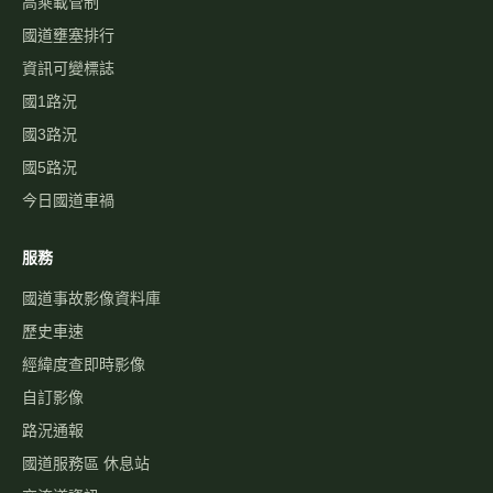
高乘載管制
國道壅塞排行
資訊可變標誌
國1路況
國3路況
國5路況
今日國道車禍
服務
國道事故影像資料庫
歷史車速
經緯度查即時影像
自訂影像
路況通報
國道服務區 休息站