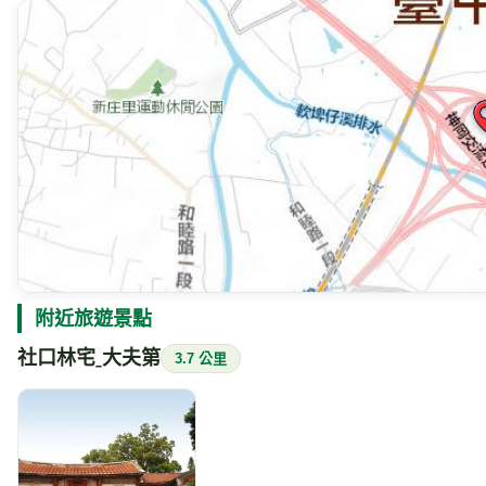
附近旅遊景點
社口林宅ˍ大夫第
3.7 公里