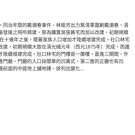
。同治年間的戴潮春事件，林振芳出力幫清軍圍剿戴潮春，清
最發達之時所興建，原為購置吳張舊宅而加以改建，初期規模
是在十幾年之後，隨著家族人口增加才陸續增建完成。社口林宅
建，初期規模大致在清光緒元年（西元1875年）完成，而護
才陸續增建完成。社口林宅的門樓是一層樓，面寬三開間，外
進門廳，門廳的入口採簡單的凹壽式，第二進的正廳也有凹
前面的中庭地上舖地磚，排列出變化...