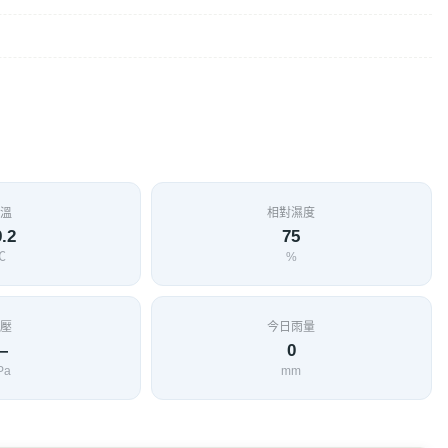
溫
相對濕度
.2
75
℃
%
壓
今日雨量
—
0
Pa
mm