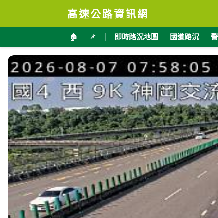
高速公路資訊網
🏠
📌
即時路況地圖
國道路況
警