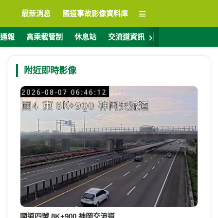
≡
最新消息
國道事故影像資料庫
›
通報
高乘載管制
休息站
交流道資訊
警廣電台
ET
附近即時影像
國道四號 8K+900 神岡交流道