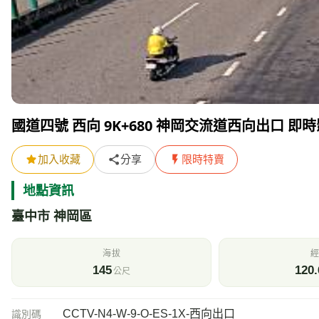
國道四號 西向 9K+680 神岡交流道西向出口 即
加入收藏
分享
限時特賣
地點資訊
臺中市 神岡區
海拔
經
145
120.
公尺
CCTV-N4-W-9-O-ES-1X-西向出口
識別碼