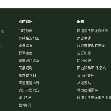
即時資訊
服務
即時影像
國道事故影像資料庫
影像
即時路況地圖
歷史車速
國道路況
經緯度查即時影像
關。
行車速度
自訂影像
警廣即時路況
路況通報
天氣觀測
國道服務區 休息站
高乘載管制
交流道資訊
國道壅塞排行
旅遊景點
資訊可變標誌
警察廣播電臺
國1路況
國道事故影像批量下
國3路況