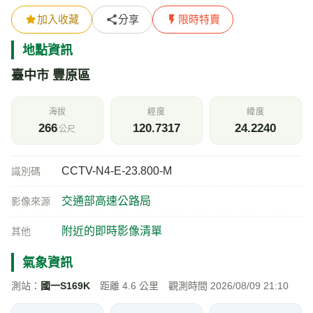
加入收藏
分享
限時特賣
地點資訊
臺中市 豐原區
海拔
經度
緯度
266
120.7317
24.2240
公尺
CCTV-N4-E-23.800-M
識別碼
交通部高速公路局
影像來源
附近的即時影像清單
其他
氣象資訊
測站：
國一S169K
距離 4.6 公里 觀測時間 2026/08/09 21:10