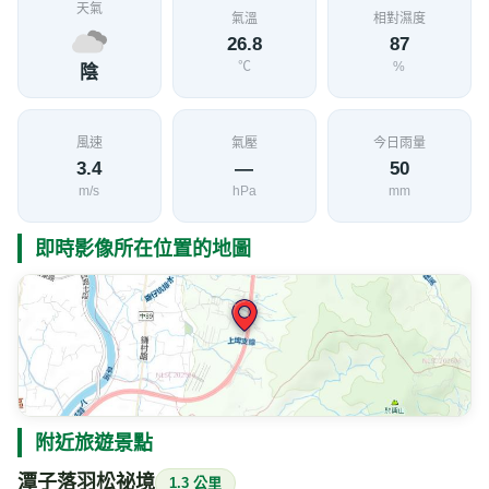
天氣
氣溫
相對濕度
26.8
87
℃
%
陰
風速
氣壓
今日雨量
3.4
—
50
m/s
hPa
mm
即時影像所在位置的地圖
附近旅遊景點
潭子落羽松祕境
1.3 公里