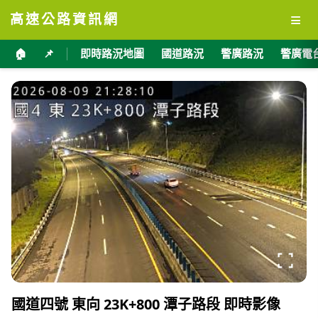
≡
高速公路資訊網
🏠
📌
即時路況地圖
國道路況
警廣路況
警廣電
國道四號 東向 23K+800 潭子路段 即時影像