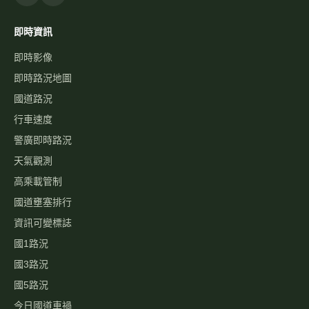
即時資訊
即時影像
即時路況地圖
國道路況
行車速度
警廣即時路況
天氣觀測
高乘載管制
國道壅塞排行
資訊可變標誌
國1路況
國3路況
國5路況
今日國道車禍