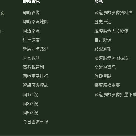
即時資訊
服務
即時影像
國道事故影像資料庫
影像
即時路況地圖
歷史車速
國道路況
經緯度查即時影像
關。
行車速度
自訂影像
警廣即時路況
路況通報
天氣觀測
國道服務區 休息站
高乘載管制
交流道資訊
國道壅塞排行
旅遊景點
資訊可變標誌
警察廣播電臺
國1路況
國道事故影像批量下
國3路況
國5路況
今日國道車禍