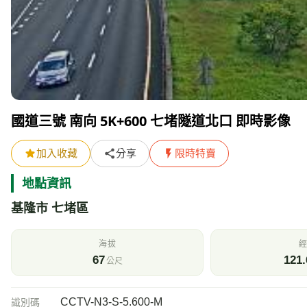
國道三號 南向 5K+600 七堵隧道北口 即時影像
加入收藏
分享
限時特賣
地點資訊
基隆市 七堵區
海拔
經
67
121.
公尺
CCTV-N3-S-5.600-M
識別碼