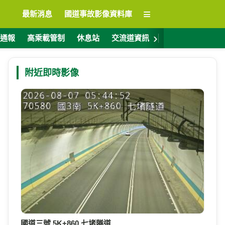
≡
最新消息
國道事故影像資料庫
›
通報
高乘載管制
休息站
交流道資訊
警廣電台
ET
附近即時影像
國道三號 5K+860 七堵隧道