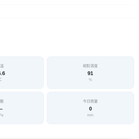
溫
相對濕度
.6
91
℃
%
壓
今日雨量
—
0
Pa
mm