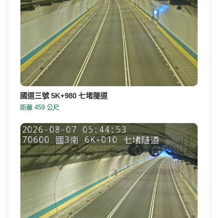
國道三號 5K+980 七堵隧道
距離 459 公尺