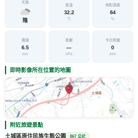
天氣
氣溫
相對濕度
32.2
64
℃
%
陰
風速
氣壓
今日雨量
6.5
—
0
m/s
hPa
mm
即時影像所在位置的地圖
附近旅遊景點
土城區原住民族生態公園
867 公尺