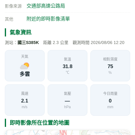
交通部高速公路局
影像來源
附近的即時影像清單
其他
氣象資訊
測站：
國三S385K
距離 2.3 公里 觀測時間 2026/08/06 12:20
天氣
氣溫
相對濕度
31.8
75
℃
%
多雲
風速
氣壓
今日雨量
2.1
—
0
m/s
hPa
mm
即時影像所在位置的地圖