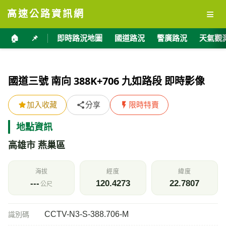
≡
高速公路資訊網
🏠
📌
即時路況地圖
國道路況
警廣路況
天氣觀
國道三號 南向 388K+706 九如路段 即時影像
加入收藏
分享
限時特賣
地點資訊
高雄市 燕巢區
海拔
經度
緯度
---
120.4273
22.7807
公尺
CCTV-N3-S-388.706-M
識別碼