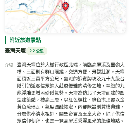
附近旅遊景點
臺灣天壇
2.2 公里
臺灣天壇位於大樹行政區北端，前臨高屏溪及里嶺大
介紹
橋、三面則有群山環繞，交通方便、景觀壯濶。天壇
面積近三萬平方公尺，氣派的迎賓牌坊及九十九級台
階引領遊客信眾進入莊嚴優雅的清修之地，精緻的九
龍浮雕更增添磅礡氣勢。天壇為仿北平天壇而建的圓
型建築體，樓高三層，以紅色樑柱、綠色拱頂覆以金
黃色琉璃瓦，氣度圓融恢宏，內部陳設則質樸典雅，
分層供奉清水祖師、關聖帝君及玉皇大帝，除了供信
眾信仰朝拜、也是一覽高屏溪秀麗風光的絶佳地點。