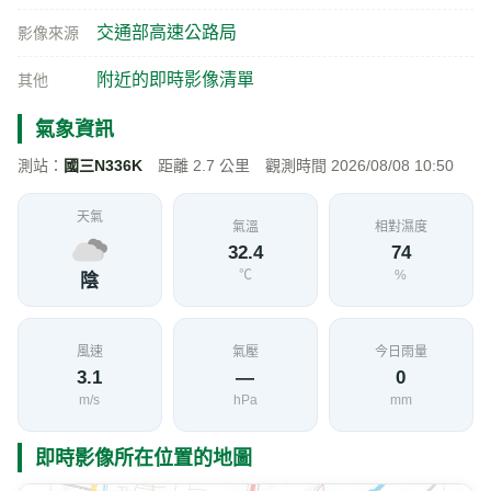
交通部高速公路局
影像來源
附近的即時影像清單
其他
氣象資訊
測站：
國三N336K
距離 2.7 公里 觀測時間 2026/08/08 10:50
天氣
氣溫
相對濕度
32.4
74
℃
%
陰
風速
氣壓
今日雨量
3.1
—
0
m/s
hPa
mm
即時影像所在位置的地圖