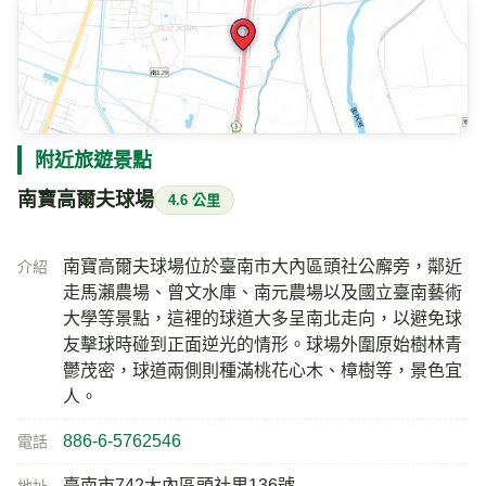
附近旅遊景點
南寶高爾夫球場
4.6 公里
南寶高爾夫球場位於臺南市大內區頭社公廨旁，鄰近
介紹
走馬瀨農場、曾文水庫、南元農場以及國立臺南藝術
大學等景點，這裡的球道大多呈南北走向，以避免球
友擊球時碰到正面逆光的情形。球場外圍原始樹林青
鬱茂密，球道兩側則種滿桃花心木、樟樹等，景色宜
人。
886-6-5762546
電話
臺南市742大內區頭社里136號