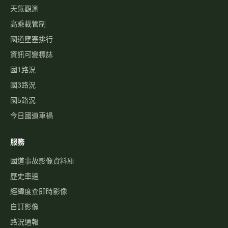
天氣觀測
高乘載管制
國道壅塞排行
資訊可變標誌
國1路況
國3路況
國5路況
今日國道車禍
服務
國道事故影像資料庫
歷史車速
經緯度查即時影像
自訂影像
路況通報