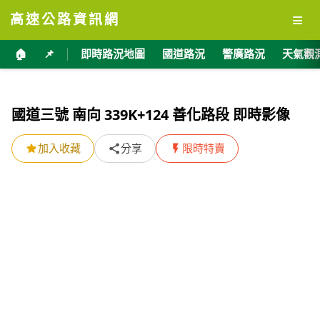
≡
高速公路資訊網
🏠
📌
即時路況地圖
國道路況
警廣路況
天氣觀
國道三號 南向 339K+124 善化路段 即時影像
加入收藏
分享
限時特賣