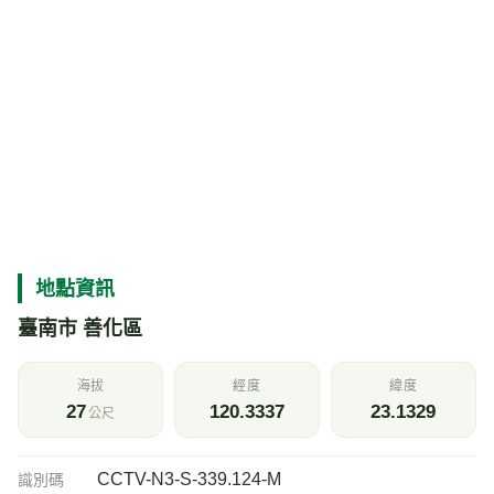
地點資訊
臺南市 善化區
海拔
經度
緯度
27
120.3337
23.1329
公尺
CCTV-N3-S-339.124-M
識別碼