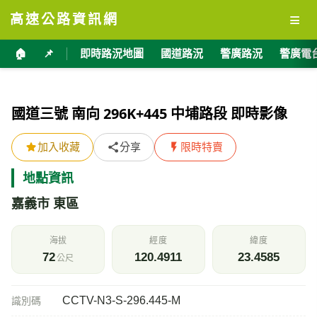
≡
高速公路資訊網
🏠
📌
即時路況地圖
國道路況
警廣路況
警廣電
國道三號 南向 296K+445 中埔路段 即時影像
加入收藏
分享
限時特賣
地點資訊
嘉義市 東區
海拔
經度
緯度
72
120.4911
23.4585
公尺
CCTV-N3-S-296.445-M
識別碼