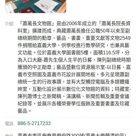
「蕭萬長文物館」是由2006年成立的「蕭萬長院長資
介紹
料室」擴建而成，典藏蕭萬長擔任公職50年以來至副
總統期間的勳章、藝品、書畫、重要文獻等文物2549
件捐贈給嘉義大學，供學校進行教學研究，也兼具藝
文功能。位於嘉義大學圖書館5樓，面積116.5坪，分
為入口大廳-蕭先生個人生平的日晷，陳列副總統時期
獲頒的中正勛章；藝品暨數位資源展示室-以日晷、嘉
義市空照圖及嘉義市花設計展間地板，多元呈現蕭副
總統一生的行政事蹟，並有大型觸控電腦及多媒體播
映室，互動化設計展示數位化文物館的資料；特藏室-
陳列蕭博士之新聞稿、演講稿、新聞剪輯及重要會議
紀錄等，並展示各種榮譽學位服飾及重要書畫及珍藏
藝品。
886-5-2717233
電話
嘉義市東區鹿寮里學府路300號(嘉義大學蘭潭校區)