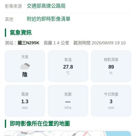
交通部高速公路局
影像來源
附近的即時影像清單
其他
氣象資訊
測站：
國三N295K
距離 1.4 公里 觀測時間 2026/08/09 19:10
天氣
氣溫
相對濕度
27.8
89
℃
%
陰
風速
氣壓
今日雨量
1.3
—
3
m/s
hPa
mm
即時影像所在位置的地圖