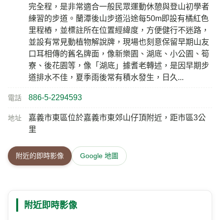
完全程，是非常適合一般民眾運動休憩與登山初學者
練習的步道。蘭潭後山步道沿途每50m即設有橘紅色
里程樁，並標註所在位置經緯度，方便健行不迷路，
並設有常見動植物解說牌，現場也刻意保留早期山友
口耳相傳的舊名牌面，像新樂園、湖底、小公園、筍
寮、後花園等，像「湖底」據耆老轉述，是因早期步
道排水不佳，夏季雨後常有積水發生，日久...
886-5-2294593
電話
嘉義市東區位於嘉義市東郊山仔頂附近，距市區3公
地址
里
附近的即時影像
Google 地圖
附近即時影像