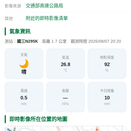
交通部高速公路局
影像來源
附近的即時影像清單
其他
氣象資訊
測站：
國三N295K
距離 1.7 公里 觀測時間 2026/08/07 20:20
天氣
氣溫
相對濕度
26.8
92
℃
%
晴
風速
氣壓
今日雨量
0.5
—
10
m/s
hPa
mm
即時影像所在位置的地圖