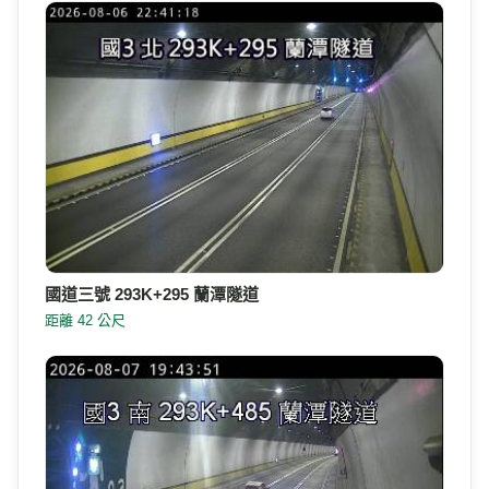
國道三號 293K+295 蘭潭隧道
距離 42 公尺