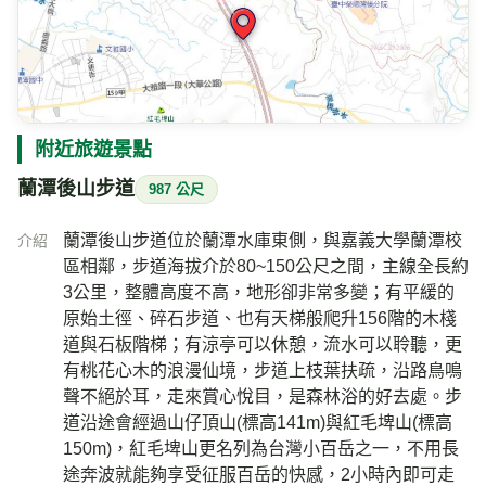
附近旅遊景點
蘭潭後山步道
987 公尺
蘭潭後山步道位於蘭潭水庫東側，與嘉義大學蘭潭校
介紹
區相鄰，步道海拔介於80~150公尺之間，主線全長約
3公里，整體高度不高，地形卻非常多變；有平緩的
原始土徑、碎石步道、也有天梯般爬升156階的木棧
道與石板階梯；有涼亭可以休憩，流水可以聆聽，更
有桃花心木的浪漫仙境，步道上枝葉扶疏，沿路鳥鳴
聲不絕於耳，走來賞心悅目，是森林浴的好去處。步
道沿途會經過山仔頂山(標高141m)與紅毛埤山(標高
150m)，紅毛埤山更名列為台灣小百岳之一，不用長
途奔波就能夠享受征服百岳的快感，2小時內即可走