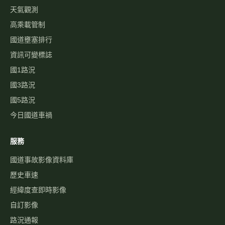
天氣觀測
高乘載管制
國道壅塞排行
資訊可變標誌
國1路況
國3路況
國5路況
今日國道車禍
服務
國道事故影像資料庫
歷史車速
經緯度查即時影像
自訂影像
路況通報