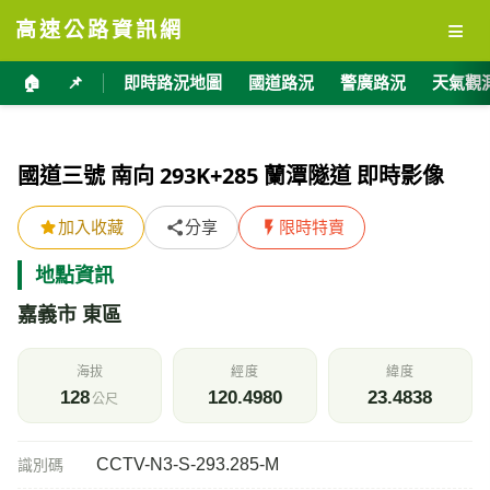
≡
高速公路資訊網
🏠
📌
即時路況地圖
國道路況
警廣路況
天氣觀
國道三號 南向 293K+285 蘭潭隧道 即時影像
加入收藏
分享
限時特賣
地點資訊
嘉義市 東區
海拔
經度
緯度
128
120.4980
23.4838
公尺
CCTV-N3-S-293.285-M
識別碼