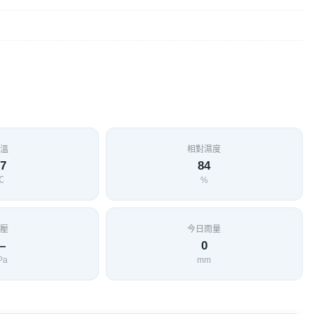
溫
相對濕度
7
84
℃
%
壓
今日雨量
—
0
Pa
mm