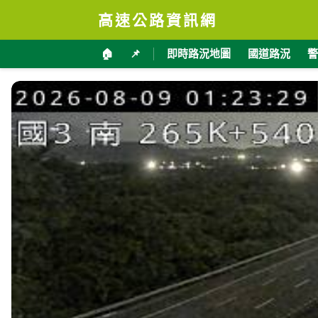
高速公路資訊網
🏠
📌
即時路況地圖
國道路況
警