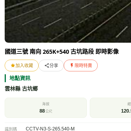
國道三號 南向 265K+540 古坑路段 即時影像
加入收藏
分享
限時特賣
地點資訊
雲林縣 古坑鄉
海拔
經
88
120.
公尺
CCTV-N3-S-265.540-M
識別碼