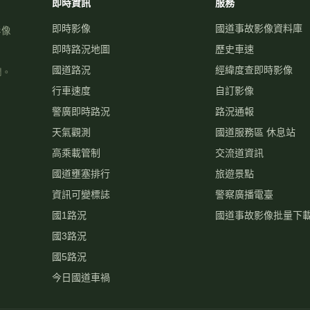
即時資訊
服務
即時影像
國道事故影像資料庫
影像
即時路況地圖
歷史車速
國道路況
經緯度查即時影像
關。
行車速度
自訂影像
警廣即時路況
路況通報
天氣觀測
國道服務區 休息站
高乘載管制
交流道資訊
國道壅塞排行
旅遊景點
資訊可變標誌
警察廣播電臺
國1路況
國道事故影像批量下
國3路況
國5路況
今日國道車禍