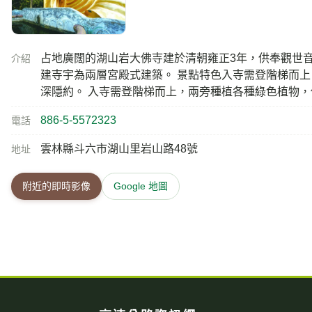
占地廣闊的湖山岩大佛寺建於清朝雍正3年，供奉觀世音
介紹
建寺宇為兩層宮殿式建築。 景點特色入寺需登階梯而
深隱約。 入寺需登階梯而上，兩旁種植各種綠色植物
886-5-5572323
電話
雲林縣斗六市湖山里岩山路48號
地址
附近的即時影像
Google 地圖