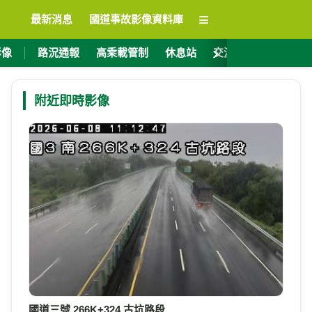
≡
最新消息
國道事故影像資料庫
›
影像
路況通報
高乘載管制
休息站
交流道資訊
ET
附近即時影像
國道三號 266K+324 古坑路段