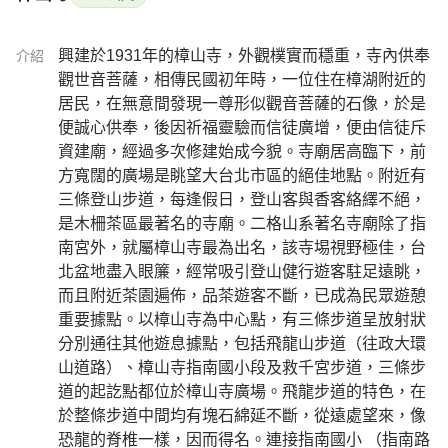
興建於1931年的樟山寺，外觀樸實而穩重，寺內供奉
介紹
觀世音菩薩，相傳民國初年時，一位住在樟湖附近的
居民，在無意間發現一尊形似觀音菩薩的石像，於是
便誠心供奉，後因祈福靈驗而信徒廣增，便由信徒斥
資建廟，經過多次修建始成今貌。寺廟居高臨下，前
方寬闊的廣場是眺望大台北市區的絕佳地點。附近有
三條登山步道，每逢假日，登山客與香客絡繹不絕，
是木柵茶區最著名的寺廟。二格山系著名寺廟除了指
南宮外，就屬樟山寺最為出名，該寺埸視野極佳，台
北盆地盡入眼簾，經常吸引登山健行遊客駐足遠眺，
而且附近茶園遍佈，品茶遊客不斷，已成為民眾遊憩
重要據點。以樟山寺為中心點，有三條步道呈放射狀
分別通往其他遊息據點，包括飛龍山步道（往政大環
山道路）、樟山寺指南國小段及救千宮步道，三條步
道的起訖點都位於樟山寺廣場。飛龍步道的特色，在
於整條步道中間均有塊石綿延不斷，從遠處望來，像
恐龍的脊椎一樣，因而得名。連接指南國小 （指南路