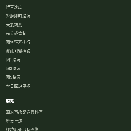
行車速度
警廣即時路況
天氣觀測
高乘載管制
國道壅塞排行
資訊可變標誌
國1路況
國3路況
國5路況
今日國道車禍
服務
國道事故影像資料庫
歷史車速
經緯度查即時影像