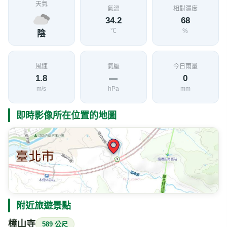
天氣
氣溫
相對濕度
34.2
68
℃
%
陰
風速
氣壓
今日雨量
1.8
—
0
m/s
hPa
mm
即時影像所在位置的地圖
附近旅遊景點
樟山寺
589 公尺