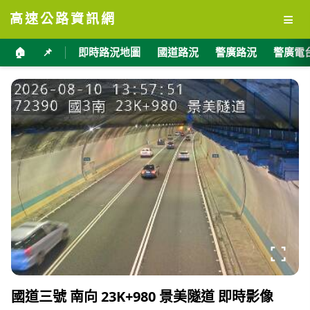
≡
高速公路資訊網
🏠
📌
即時路況地圖
國道路況
警廣路況
警廣電
國道三號 南向 23K+980 景美隧道 即時影像