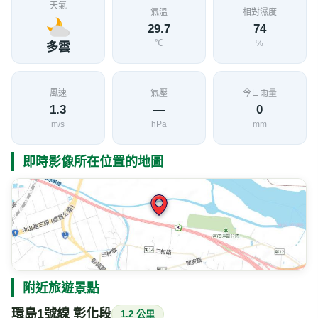
天氣
氣溫
相對濕度
29.7
74
℃
%
多雲
風速
氣壓
今日雨量
1.3
—
0
m/s
hPa
mm
即時影像所在位置的地圖
附近旅遊景點
環島1號線 彰化段
1.2 公里