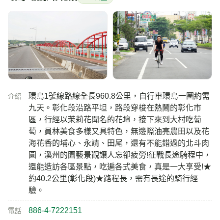
環島1號線路線全長960.8公里，自行車環島一圈約需
介紹
九天。彰化段沿路平坦，路段穿梭在熱鬧的彰化市
區，行經以茉莉花聞名的花壇，接下來到大村吃葡
萄，員林美食多樣又具特色，無邊際油亮農田以及花
海花香的埔心、永靖、田尾，還有不能錯過的北斗肉
圓，溪州的園藝景觀讓人忘卻疲勞!征戰長途騎程中，
還能造訪各區景點，吃遍各式美食，真是一大享受!★
約40.2公里(彰化段)★路程長，需有長途的騎行經
驗。
886-4-7222151
電話